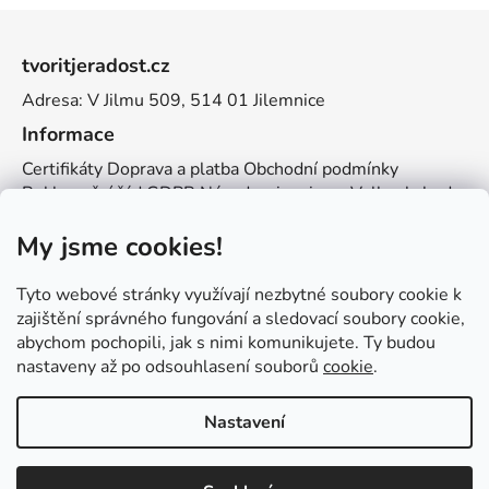
Z
á
tvoritjeradost.cz
p
Adresa: V Jilmu 509, 514 01 Jilemnice
a
t
Informace
í
Certifikáty
Doprava a platba
Obchodní podmínky
Reklamační řád
GDPR
Návody a inspirace
Velkoobchod
Kontakt
My jsme cookies!
Kontakt
info@zemetvoreni.cz
Míša:
605 077 705
Tyto webové stránky využívají nezbytné soubory cookie k
Adél:
775 683 521
zajištění správného fungování a sledovací soubory cookie,
abychom pochopili, jak s nimi komunikujete. Ty budou
Zemětvoření
nastaveny až po odsouhlasení souborů
cookie
.
Nastavení
Vytvořil Shoptet