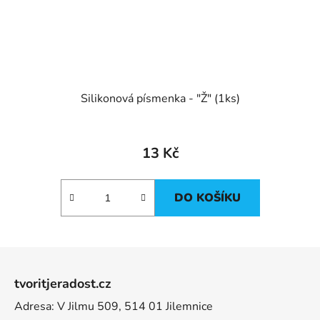
Silikonová písmenka - "Ž" (1ks)
13 Kč
DO KOŠÍKU
Z
á
tvoritjeradost.cz
p
Adresa: V Jilmu 509, 514 01 Jilemnice
a