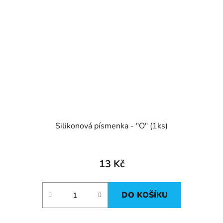
Silikonová písmenka - "O" (1ks)
13 Kč
DO KOŠÍKU