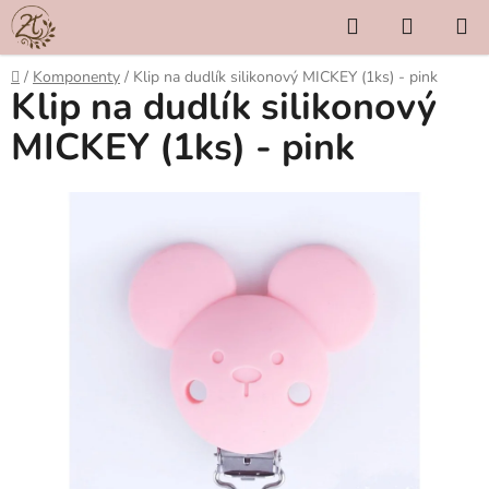
Přejít
Hledat
NÁKUP
na
KOŠÍK
obsah
Domů
/
Komponenty
/
Klip na dudlík silikonový MICKEY (1ks) - pink
Klip na dudlík silikonový
MICKEY (1ks) - pink