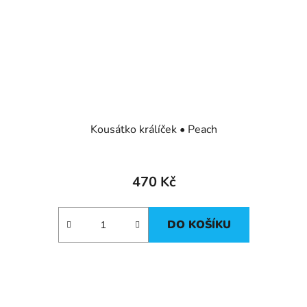
Kousátko králíček • Peach
470 Kč
DO KOŠÍKU