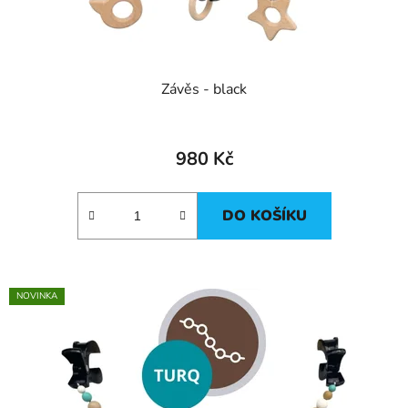
k
t
ů
Závěs - black
980 Kč
DO KOŠÍKU
NOVINKA