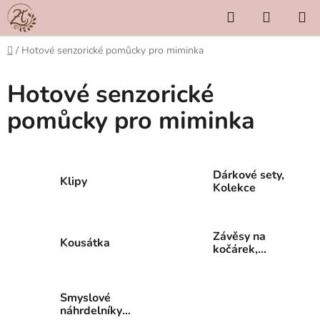
Přejít
Hledat
NÁKUP
na
KOŠÍK
obsah
Domů
/
Hotové senzorické pomůcky pro miminka
Hotové senzorické
pomůcky pro miminka
Dárkové sety,
Klipy
Kolekce
Závěsy na
Kousátka
kočárek,
autosedačku či
postýlku
Smyslové
náhrdelníky