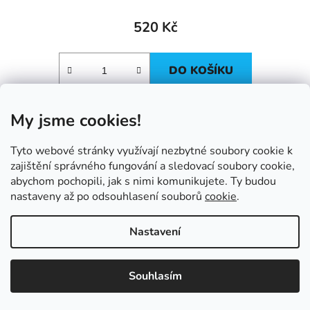
520 Kč
DO KOŠÍKU
My jsme cookies!
Tyto webové stránky využívají nezbytné soubory cookie k
NAČÍST 24 DALŠÍCH
zajištění správného fungování a sledovací soubory cookie,
S
abychom pochopili, jak s nimi komunikujete. Ty budou
1
t
3
nastaveny až po odsouhlasení souborů
cookie
.
r
O
á
51
položek celkem
v
n
l
Nastavení
k
NAHORU
á
o
d
v
Souhlasím
a
á
Z
c
n
á
í
í