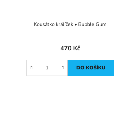
Kousátko králíček • Bubble Gum
470 Kč
DO KOŠÍKU