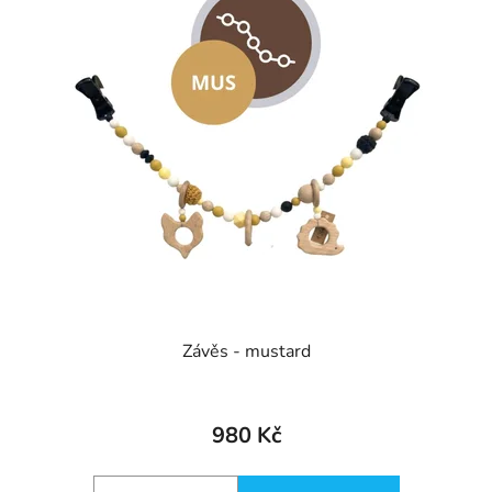
Závěs - mustard
980 Kč