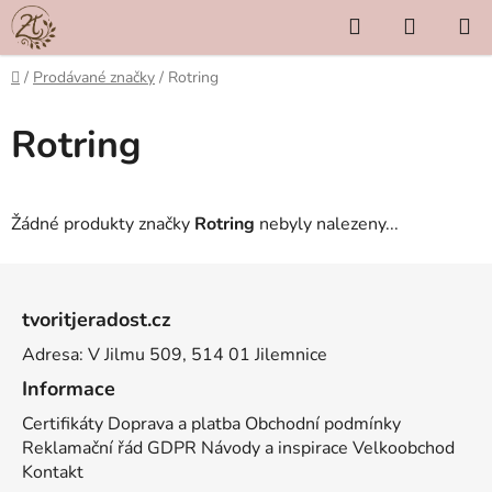
Přejít
Hledat
NÁKUP
na
KOŠÍK
obsah
Domů
/
Prodávané značky
/
Rotring
Rotring
Žádné produkty značky
Rotring
nebyly nalezeny...
Z
á
tvoritjeradost.cz
p
Adresa: V Jilmu 509, 514 01 Jilemnice
a
t
Informace
í
Certifikáty
Doprava a platba
Obchodní podmínky
Reklamační řád
GDPR
Návody a inspirace
Velkoobchod
Kontakt