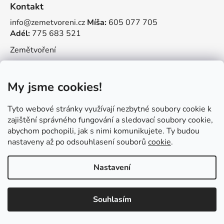
Kontakt
info@zemetvoreni.cz
Míša:
605 077 705
Adél:
775 683 521
Zemětvoření
My jsme cookies!
Vytvořil Shoptet
Tyto webové stránky využívají nezbytné soubory cookie k
Copyright 2026
Tvořit je radost
. Všechna práva
zajištění správného fungování a sledovací soubory cookie,
vyhrazena.
abychom pochopili, jak s nimi komunikujete. Ty budou
nastaveny až po odsouhlasení souborů
cookie
.
Nastavení
Souhlasím