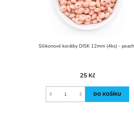
Silikonové korálky DISK 12mm (4ks) - peac
25 Kč
DO KOŠÍKU