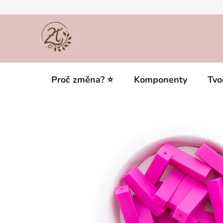
Přejít
na
obsah
Proč změna? ⭐
Komponenty
Tvo