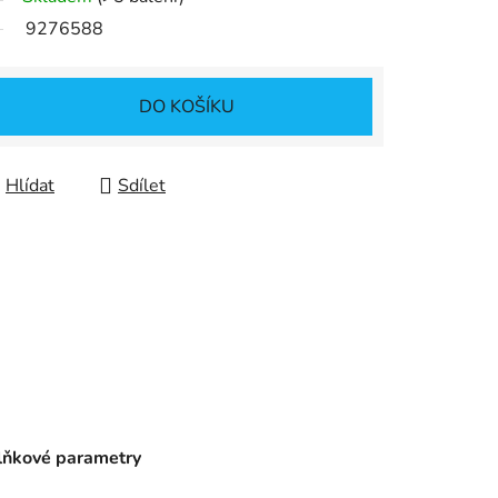
9276588
DO KOŠÍKU
Hlídat
Sdílet
ňkové parametry