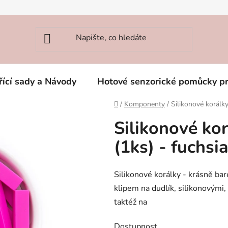
řící sady a Návody
Hotové senzorické pomůcky p
Domů
/
Komponenty
/
Silikonové korál
Silikonové k
(1ks) - fuchsi
Silikonové korálky - krásně bar
klipem na dudlík, silikonovými
taktéž na
Dostupnost