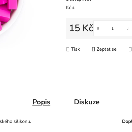
Kód:
15 Kč
Měrná cena:
Tisk
Zeptat se
Popis
Diskuze
ského silikonu.
Dopl