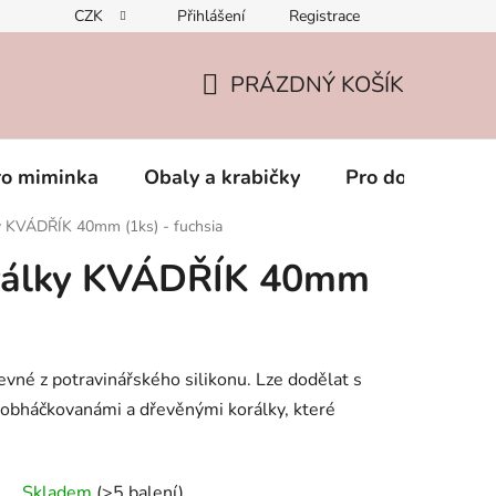
CZK
Přihlášení
Registrace
PRÁZDNÝ KOŠÍK
NÁKUPNÍ
KOŠÍK
ro miminka
Obaly a krabičky
Pro dospěláky
ky KVÁDŘÍK 40mm (1ks) - fuchsia
orálky KVÁDŘÍK 40mm
a
evné z potravinářského silikonu. Lze dodělat s
, obháčkovanámi a dřevěnými korálky, které
Skladem
(>5 balení)