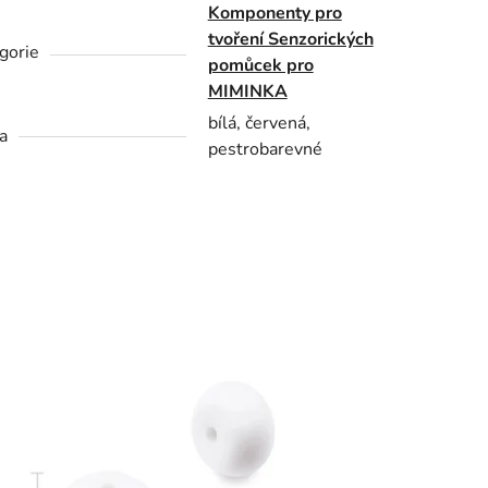
Komponenty pro
tvoření Senzorických
gorie
pomůcek pro
MIMINKA
bílá, červená,
a
pestrobarevné