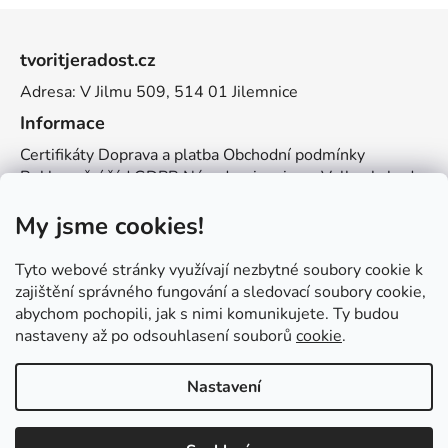
Z
á
tvoritjeradost.cz
p
Adresa: V Jilmu 509, 514 01 Jilemnice
a
t
Informace
í
Certifikáty
Doprava a platba
Obchodní podmínky
Reklamační řád
GDPR
Návody a inspirace
Velkoobchod
Kontakt
My jsme cookies!
Kontakt
info@zemetvoreni.cz
Míša:
605 077 705
Tyto webové stránky využívají nezbytné soubory cookie k
Adél:
775 683 521
zajištění správného fungování a sledovací soubory cookie,
abychom pochopili, jak s nimi komunikujete. Ty budou
Zemětvoření
nastaveny až po odsouhlasení souborů
cookie
.
Nastavení
Vytvořil Shoptet