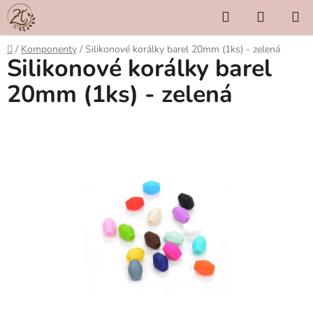
Přejít
Hledat
NÁKUP
na
KOŠÍK
obsah
Domů
/
Komponenty
/
Silikonové korálky barel 20mm (1ks) - zelená
Silikonové korálky barel
20mm (1ks) - zelená