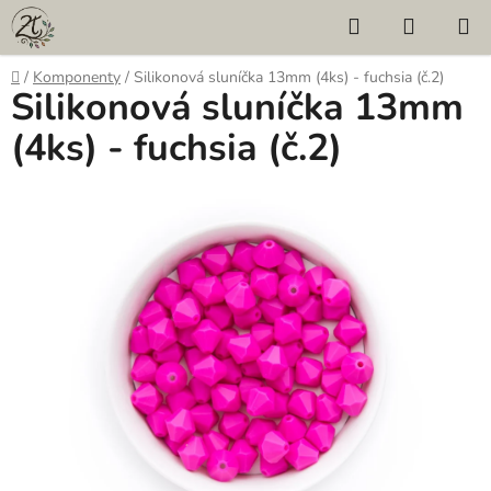
Přejít
Hledat
NÁKUP
na
KOŠÍK
obsah
Domů
/
Komponenty
/
Silikonová sluníčka 13mm (4ks) - fuchsia (č.2)
Silikonová sluníčka 13mm
(4ks) - fuchsia (č.2)