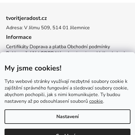
Z
á
tvoritjeradost.cz
p
Adresa: V Jilmu 509, 514 01 Jilemnice
a
t
Informace
í
Certifikáty
Doprava a platba
Obchodní podmínky
Reklamační řád
GDPR
Návody a inspirace
Velkoobchod
Kontakt
My jsme cookies!
Kontakt
info@zemetvoreni.cz
Míša:
605 077 705
Tyto webové stránky využívají nezbytné soubory cookie k
Adél:
775 683 521
zajištění správného fungování a sledovací soubory cookie,
abychom pochopili, jak s nimi komunikujete. Ty budou
Zemětvoření
nastaveny až po odsouhlasení souborů
cookie
.
Nastavení
Vytvořil Shoptet