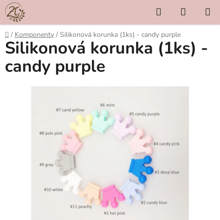
Přejít
Hledat
NÁKUP
na
KOŠÍK
obsah
Domů
/
Komponenty
/
Silikonová korunka (1ks) - candy purple
Silikonová korunka (1ks) -
candy purple