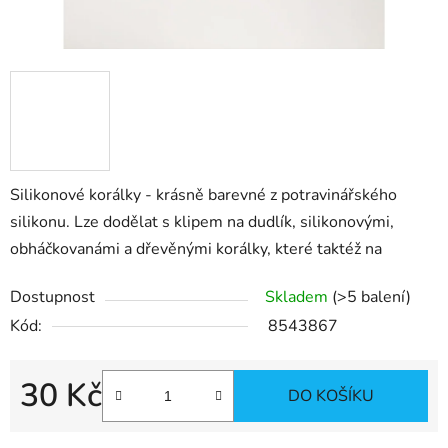
Silikonové korálky - krásně barevné z potravinářského
silikonu. Lze dodělat s klipem na dudlík, silikonovými,
obháčkovanámi a dřevěnými korálky, které taktéž na
Dostupnost
Skladem
(>5 balení)
Kód:
8543867
30 Kč
DO KOŠÍKU
Měrná cena: