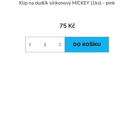
Klip na dudlík silikonový MICKEY (1ks) - pink
75 Kč
DO KOŠÍKU