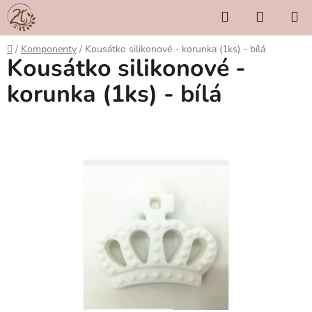
Přejít
Hledat
NÁKUP
na
KOŠÍK
obsah
Domů
/
Komponenty
/
Kousátko silikonové - korunka (1ks) - bílá
Kousátko silikonové -
korunka (1ks) - bílá