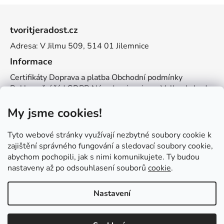
Z
á
tvoritjeradost.cz
p
Adresa: V Jilmu 509, 514 01 Jilemnice
a
t
Informace
í
Certifikáty
Doprava a platba
Obchodní podmínky
Reklamační řád
GDPR
Návody a inspirace
Velkoobchod
Kontakt
My jsme cookies!
Kontakt
info@zemetvoreni.cz
Míša:
605 077 705
Tyto webové stránky využívají nezbytné soubory cookie k
Adél:
775 683 521
zajištění správného fungování a sledovací soubory cookie,
abychom pochopili, jak s nimi komunikujete. Ty budou
Zemětvoření
nastaveny až po odsouhlasení souborů
cookie
.
Nastavení
Vytvořil Shoptet