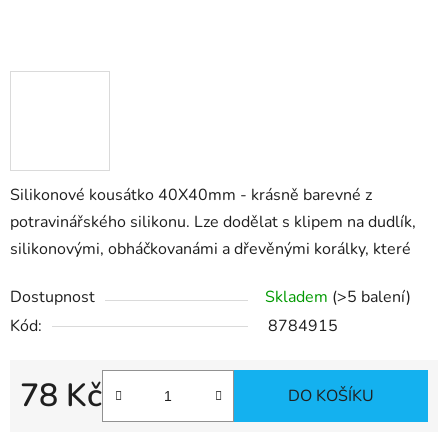
Silikonové kousátko 40X40mm - krásně barevné z
potravinářského silikonu. Lze dodělat s klipem na dudlík,
silikonovými, obháčkovanámi a dřevěnými korálky, které
Dostupnost
Skladem
(>5 balení)
Kód:
8784915
78 Kč
DO KOŠÍKU
Měrná cena: