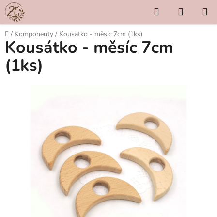
Přejít
Hledat
NÁKUP
na
KOŠÍK
obsah
Domů
/
Komponenty
/
Kousátko - měsíc 7cm (1ks)
Kousátko - měsíc 7cm
(1ks)