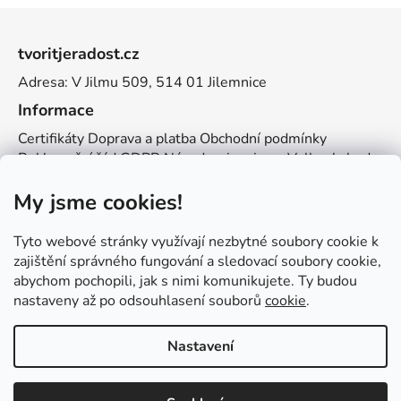
Z
á
tvoritjeradost.cz
p
Adresa: V Jilmu 509, 514 01 Jilemnice
a
t
Informace
í
Certifikáty
Doprava a platba
Obchodní podmínky
Reklamační řád
GDPR
Návody a inspirace
Velkoobchod
Kontakt
My jsme cookies!
Kontakt
info@zemetvoreni.cz
Míša:
605 077 705
Tyto webové stránky využívají nezbytné soubory cookie k
Adél:
775 683 521
zajištění správného fungování a sledovací soubory cookie,
abychom pochopili, jak s nimi komunikujete. Ty budou
Zemětvoření
nastaveny až po odsouhlasení souborů
cookie
.
Nastavení
Vytvořil Shoptet