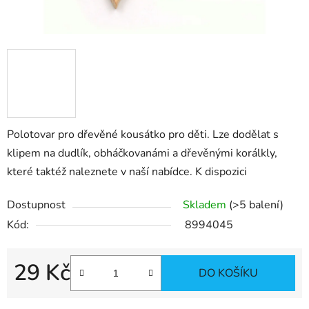
Polotovar pro dřevěné kousátko pro děti. Lze dodělat s
klipem na dudlík, obháčkovanámi a dřevěnými korálkly,
které taktéž naleznete v naší nabídce. K dispozici
Dostupnost
Skladem
(>5 balení)
Kód:
8994045
29 Kč
DO KOŠÍKU
Měrná cena: