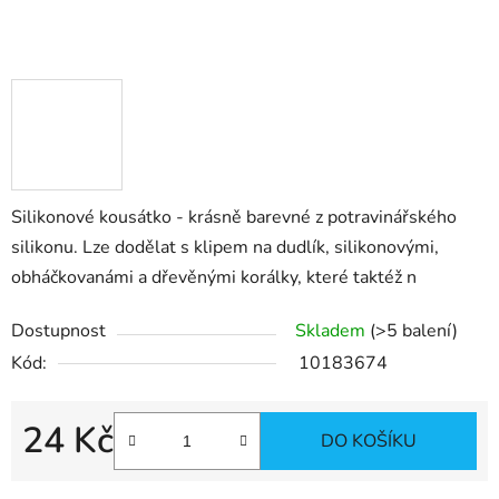
Silikonové kousátko - krásně barevné z potravinářského
silikonu. Lze dodělat s klipem na dudlík, silikonovými,
obháčkovanámi a dřevěnými korálky, které taktéž n
Dostupnost
Skladem
(>5 balení)
Kód:
10183674
24 Kč
DO KOŠÍKU
Měrná cena: