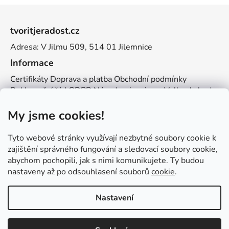
Z
á
tvoritjeradost.cz
p
Adresa: V Jilmu 509, 514 01 Jilemnice
a
t
Informace
í
Certifikáty
Doprava a platba
Obchodní podmínky
Reklamační řád
GDPR
Návody a inspirace
Velkoobchod
Kontakt
My jsme cookies!
Kontakt
info@zemetvoreni.cz
Míša:
605 077 705
Tyto webové stránky využívají nezbytné soubory cookie k
Adél:
775 683 521
zajištění správného fungování a sledovací soubory cookie,
abychom pochopili, jak s nimi komunikujete. Ty budou
Zemětvoření
nastaveny až po odsouhlasení souborů
cookie
.
Nastavení
Vytvořil Shoptet