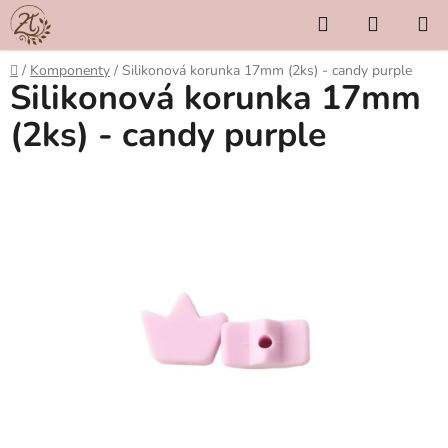
Přejít
Hledat
NÁKUP
na
KOŠÍK
obsah
Domů
/
Komponenty
/
Silikonová korunka 17mm (2ks) - candy purple
Silikonová korunka 17mm
(2ks) - candy purple