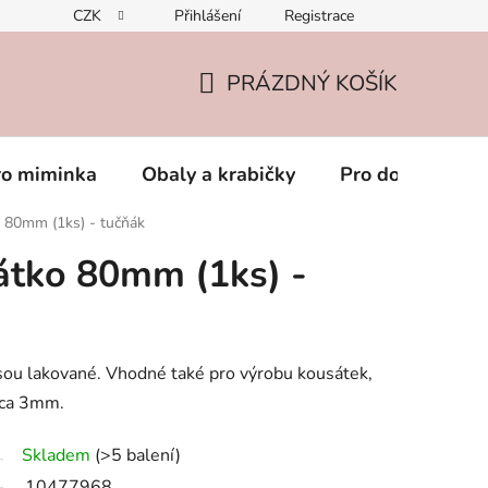
CZK
Přihlášení
Registrace
PRÁZDNÝ KOŠÍK
NÁKUPNÍ
KOŠÍK
ro miminka
Obaly a krabičky
Pro dospěláky
 80mm (1ks) - tučňák
átko 80mm (1ks) -
sou lakované. Vhodné také pro výrobu kousátek,
 cca 3mm.
Skladem
(>5 balení)
10477968