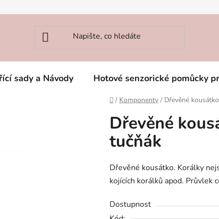
řící sady a Návody
Hotové senzorické pomůcky p
Domů
/
Komponenty
/
Dřevěné kousátko
Dřevěné kous
tučňák
Dřevěné kousátko. Korálky nej
kojících korálků apod. Průvlek
Dostupnost
Kód: