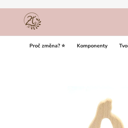
Přejít
na
obsah
Proč změna? ⭐
Komponenty
Tvo