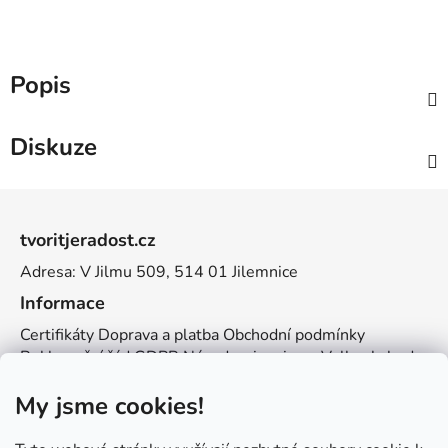
Popis
Diskuze
Z
á
tvoritjeradost.cz
p
Adresa: V Jilmu 509, 514 01 Jilemnice
a
t
Informace
í
Certifikáty
Doprava a platba
Obchodní podmínky
Reklamační řád
GDPR
Návody a inspirace
Velkoobchod
Kontakt
My jsme cookies!
Kontakt
info@zemetvoreni.cz
Míša:
605 077 705