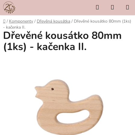
Přejít
Hledat
NÁKUP
na
KOŠÍK
obsah
Domů
/
Komponenty
/
Dřevěná kousátka
/
Dřevěné kousátko 80mm (1ks)
- kačenka II.
Dřevěné kousátko 80mm
(1ks) - kačenka II.