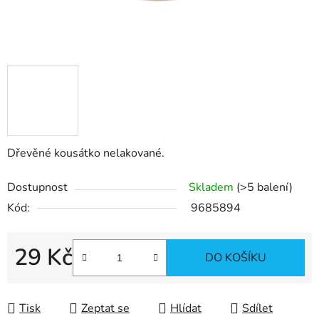
Dřevěné kousátko nelakované.
Dostupnost
Skladem
(>5 balení)
Kód:
9685894
29 Kč
DO KOŠÍKU
Měrná cena:
Tisk
Zeptat se
Hlídat
Sdílet