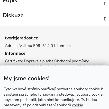
Popis
Diskuze
Z
á
tvoritjeradost.cz
p
Adresa: V Jilmu 509, 514 01 Jilemnice
a
t
Informace
í
Certifikáty
Doprava a platba
Obchodní podmínky
Reklamační řád
GDPR
Návody a inspirace
Velkoobchod
Kontakt
My jsme cookies!
Kontakt
info@zemetvoreni.cz
Míša:
605 077 705
Tyto webové stránky využívají nezbytné soubory cookie k
Adél:
775 683 521
zajištění správného fungování a sledovací soubory cookie,
abychom pochopili, jak s nimi komunikujete. Ty budou
Zemětvoření
nastaveny až po odsouhlasení souborů
cookie
.