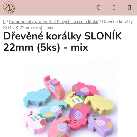
Přejít
Hledat
NÁKUP
na
KOŠÍK
obsah
Domů
/
Komponenty pro tvoření Malých slečen a kluků
/
Dřevěné korálky
SLONÍK 22mm (5ks) - mix
Dřevěné korálky SLONÍK
22mm (5ks) - mix