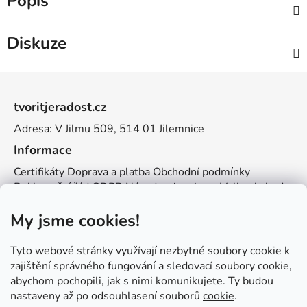
Popis
Diskuze
Z
á
tvoritjeradost.cz
p
Adresa: V Jilmu 509, 514 01 Jilemnice
a
t
Informace
í
Certifikáty
Doprava a platba
Obchodní podmínky
Reklamační řád
GDPR
Návody a inspirace
Velkoobchod
Kontakt
My jsme cookies!
Kontakt
info@zemetvoreni.cz
Míša:
605 077 705
Tyto webové stránky využívají nezbytné soubory cookie k
Adél:
775 683 521
zajištění správného fungování a sledovací soubory cookie,
abychom pochopili, jak s nimi komunikujete. Ty budou
Zemětvoření
nastaveny až po odsouhlasení souborů
cookie
.