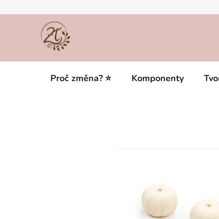
Přejít
na
obsah
Proč změna? ⭐
Komponenty
Tvo