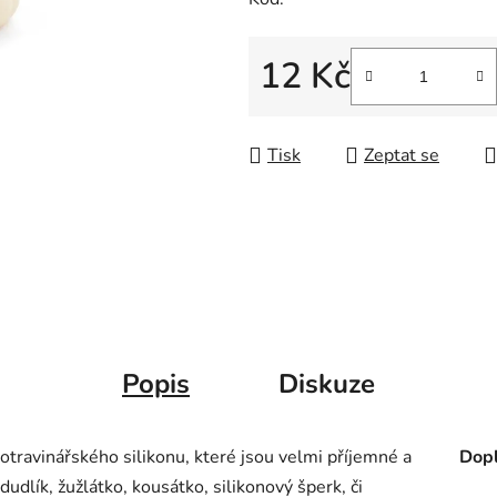
12 Kč
Měrná cena:
Tisk
Zeptat se
Popis
Diskuze
otravinářského silikonu, které jsou velmi příjemné a
Dopl
 dudlík, žužlátko, kousátko, silikonový šperk, či