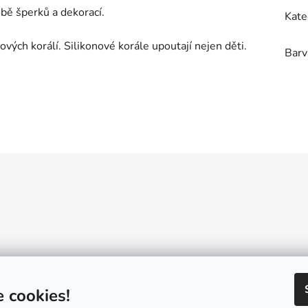
obě šperků a dekorací.
Kate
vých korálí. Silikonové korále upoutají nejen děti.
Barv
Reklamační řád
GDPR
Návody a inspirace
Velkoobchod
Konta
 cookies!