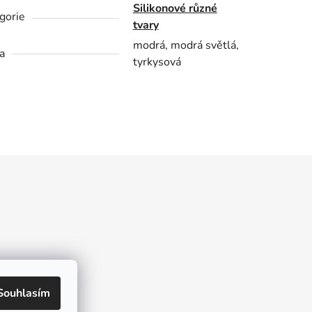
Silikonové různé
gorie
tvary
modrá, modrá světlá,
a
tyrkysová
kt
Souhlasím