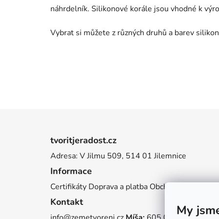
náhrdelník. Silikonové korále jsou vhodné k výr
Vybrat si můžete z různých druhů a barev silikono
Z
á
tvoritjeradost.cz
p
Adresa: V Jilmu 509, 514 01 Jilemnice
a
Informace
t
í
Certifikáty
Doprava a platba
Obchodní podmínky
Kontakt
My jsme
info@zemetvoreni.cz
Míša:
605 077 705