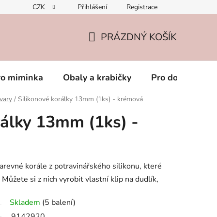
CZK
Přihlášení
Registrace
PRÁZDNÝ KOŠÍK
NÁKUPNÍ
KOŠÍK
ro miminka
Obaly a krabičky
Pro dospěláky
tvary
/
Silikonové korálky 13mm (1ks) - krémová
rálky 13mm (1ks) -
arevné korále z potravinářského silikonu, které
Můžete si z nich vyrobit vlastní klip na dudlík,
Skladem
(5 balení)
9142920