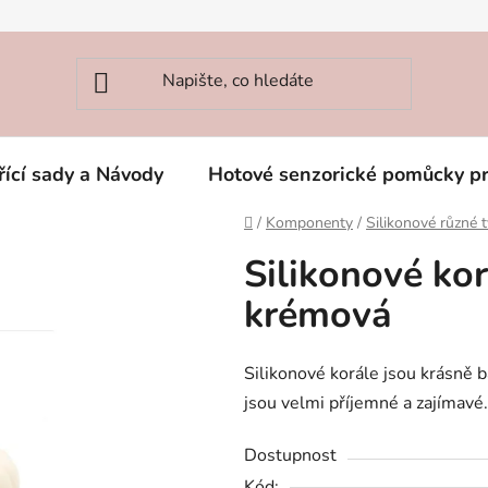
řící sady a Návody
Hotové senzorické pomůcky p
Domů
/
Komponenty
/
Silikonové různé 
Silikonové ko
krémová
Silikonové korále jsou krásně b
jsou velmi příjemné a zajímavé. 
Dostupnost
Kód: