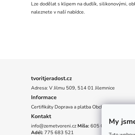
Lze dodělat s klipem na dudlík, silikonovými, o
naleznete v naší nabídce.
Z
á
tvoritjeradost.cz
p
Adresa: V Jilmu 509, 514 01 Jilemnice
a
Informace
t
í
Certifikáty
Doprava a platba
Obchodní podmínky
Kontakt
My jsme
info@zemetvoreni.cz
Míša:
605 077 705
Adél:
775 683 521
Tyto webové 