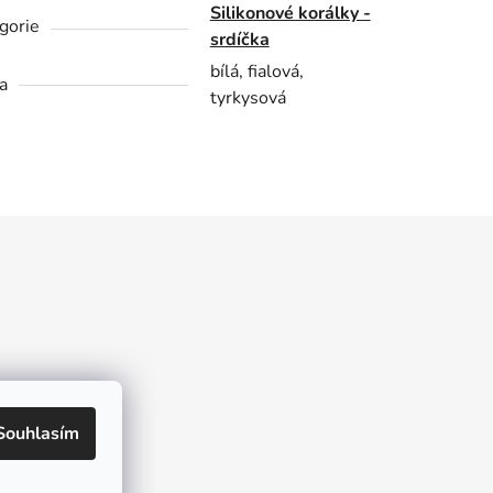
Silikonové korálky -
gorie
srdíčka
bílá, fialová,
a
tyrkysová
kt
Souhlasím