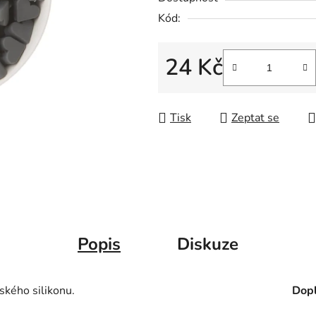
Kód:
24 Kč
Měrná cena:
Tisk
Zeptat se
Popis
Diskuze
ského silikonu.
Dopl