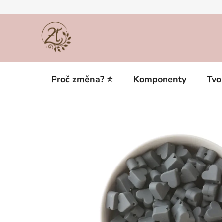
Přejít
na
obsah
Proč změna? ⭐
Komponenty
Tvo