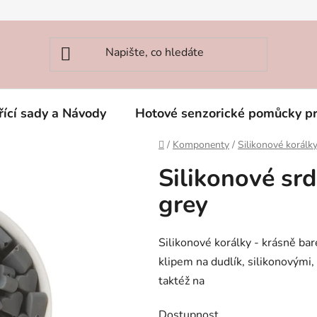
řící sady a Návody
Hotové senzorické pomůcky p
Domů
/
Komponenty
/
Silikonové korálky
Silikonové sr
grey
Silikonové korálky - krásně bar
klipem na dudlík, silikonovými
taktéž na
Dostupnost