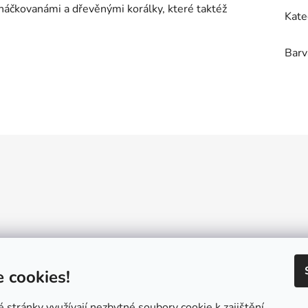
bháčkovanámi a dřevěnými korálky, které taktéž
Kate
Barv
Reklamační řád
GDPR
Návody a inspirace
Velkoobchod
Konta
 cookies!
stránky využívají nezbytné soubory cookie k zajištění