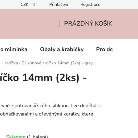
CZK
Přihlášení
Registrace
PRÁZDNÝ KOŠÍK
NÁKUPNÍ
KOŠÍK
ro miminka
Obaly a krabičky
Pro dospěláky
 - srdíčka
/
Silikonové srdíčko 14mm (2ks) - grey
díčko 14mm (2ks) -
evné z potravinářského silikonu. Lze dodělat s
, obháčkovanámi a dřevěnými korálky, které
Skladem
(1 balení)