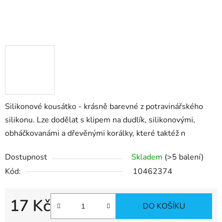
Silikonové kousátko - krásně barevné z potravinářského
silikonu. Lze dodělat s klipem na dudlík, silikonovými,
obháčkovanámi a dřevěnými korálky, které taktéž n
Dostupnost
Skladem
(>5 balení)
Kód:
10462374
17 Kč
DO KOŠÍKU
Měrná cena: