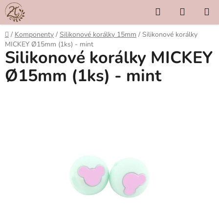
Přejít
Hledat
NÁKUP
na
KOŠÍK
obsah
Domů
/
Komponenty
/
Silikonové korálky 15mm
/
Silikonové korálky
MICKEY Ø15mm (1ks) - mint
Silikonové korálky MICKEY
Ø15mm (1ks) - mint