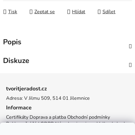
Tisk
Zeptat se
Hlídat
Sdílet
Popis
Diskuze
Z
á
tvoritjeradost.cz
p
Adresa: V Jilmu 509, 514 01 Jilemnice
a
t
Informace
í
Certifikáty
Doprava a platba
Obchodní podmínky
Reklamační řád
GDPR
Návody a inspirace
Velkoobchod
Kontakt