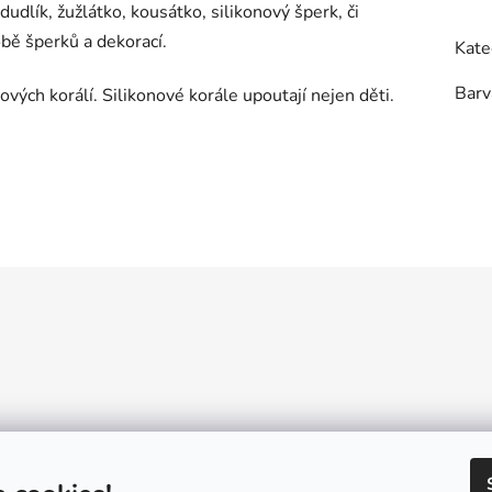
 dudlík, žužlátko, kousátko, silikonový šperk, či
obě šperků a dekorací.
Kate
Barv
vých korálí. Silikonové korále upoutají nejen děti.
Reklamační řád
GDPR
Návody a inspirace
Velkoobchod
Konta