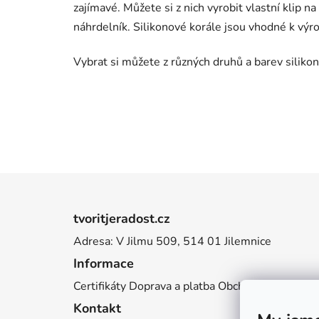
zajímavé. Můžete si z nich vyrobit vlastní klip na
náhrdelník. Silikonové korále jsou vhodné k výr
Vybrat si můžete z různých druhů a barev silikono
Z
á
tvoritjeradost.cz
p
Adresa: V Jilmu 509, 514 01 Jilemnice
a
Informace
t
í
Certifikáty
Doprava a platba
Obchodní podmínky
Kontakt