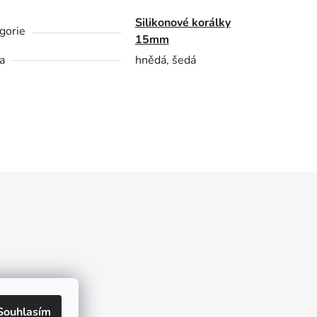
Silikonové korálky
gorie
15mm
a
hnědá, šedá
kt
Souhlasím