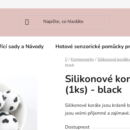
řící sady a Návody
Hotové senzorické pomůcky p
Domů
/
Komponenty
/
Silikonové korál
black
Silikonové k
(1ks) - black
Silikonové korále jsou krásně b
jsou velmi příjemné a zajímavé. 
Dostupnost