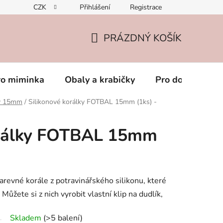
CZK
Přihlášení
Registrace
PRÁZDNÝ KOŠÍK
NÁKUPNÍ
KOŠÍK
ro miminka
Obaly a krabičky
Pro dospěláky
ky 15mm
/
Silikonové korálky FOTBAL 15mm (1ks) -
orálky FOTBAL 15mm
arevné korále z potravinářského silikonu, které
Můžete si z nich vyrobit vlastní klip na dudlík,
Skladem
(>5 balení)