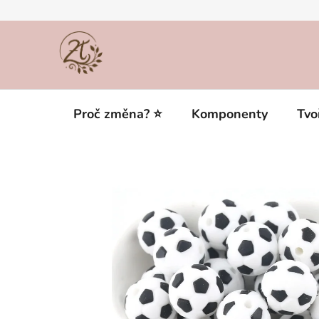
Přejít
na
obsah
Proč změna? ⭐
Komponenty
Tvo