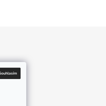
kt
Souhlasím