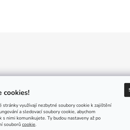
Reklamační řád
GDPR
Návody a inspirace
Velkoobchod
Konta
 cookies!
stránky využívají nezbytné soubory cookie k zajištění
ungování a sledovací soubory cookie, abychom
ak s nimi komunikujete. Ty budou nastaveny až po
ní souborů
cookie
.