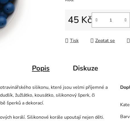
45 Kč
Měrná cena:
Tisk
Zeptat se
Popis
Diskuze
otravinářského silikonu, které jsou velmi příjemné a
Dopl
 dudlík, žužlátko, kousátko, silikonový šperk, či
obě šperků a dekorací.
Kate
Barv
vých korálí. Silikonové korále upoutají nejen děti.