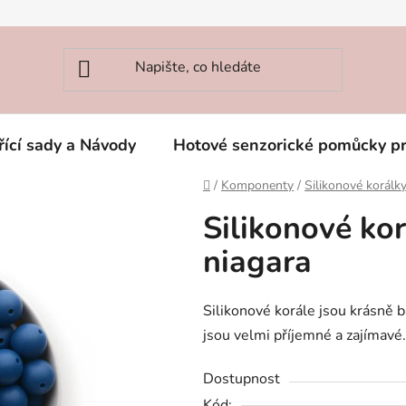
řící sady a Návody
Hotové senzorické pomůcky p
Domů
/
Komponenty
/
Silikonové korál
Silikonové ko
niagara
Silikonové korále jsou krásně b
jsou velmi příjemné a zajímavé. 
Dostupnost
Kód: