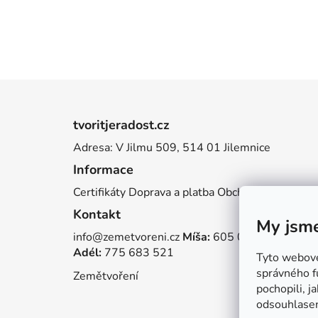
Z
á
tvoritjeradost.cz
p
Adresa: V Jilmu 509, 514 01 Jilemnice
a
Informace
t
í
Certifikáty
Doprava a platba
Obchodní podmínky
Kontakt
My jsme
info@zemetvoreni.cz
Míša:
605 077 705
Adél:
775 683 521
Tyto webové 
správného f
Zemětvoření
pochopili, j
odsouhlase