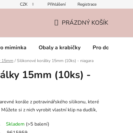
CZK
Přihlášení
Registrace
PRÁZDNÝ KOŠÍK
NÁKUPNÍ
KOŠÍK
ro miminka
Obaly a krabičky
Pro dospěláky
ky 15mm
/
Silikonové korálky 15mm (10ks) - niagara
rálky 15mm (10ks) -
arevné korále z potravinářského silikonu, které
Můžete si z nich vyrobit vlastní klip na dudlík,
Skladem
(>5 balení)
9615959