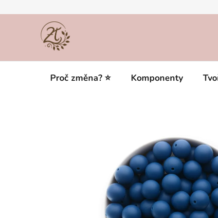
Přejít
na
obsah
Proč změna? ⭐
Komponenty
Tvo