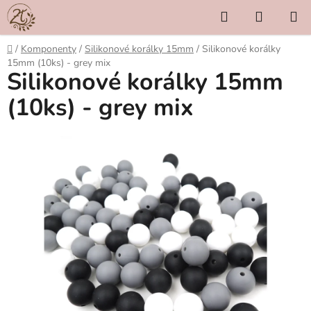
Přejít
Hledat
NÁKUP
na
KOŠÍK
obsah
Domů
/
Komponenty
/
Silikonové korálky 15mm
/
Silikonové korálky
15mm (10ks) - grey mix
Silikonové korálky 15mm
(10ks) - grey mix