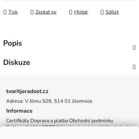
Tisk
Zeptat se
Hlídat
Sdílet
Popis
Diskuze
Z
á
tvoritjeradost.cz
p
Adresa: V Jilmu 509, 514 01 Jilemnice
a
t
Informace
í
Certifikáty
Doprava a platba
Obchodní podmínky
Reklamační řád
GDPR
Návody a inspirace
Velkoobchod
Kontakt