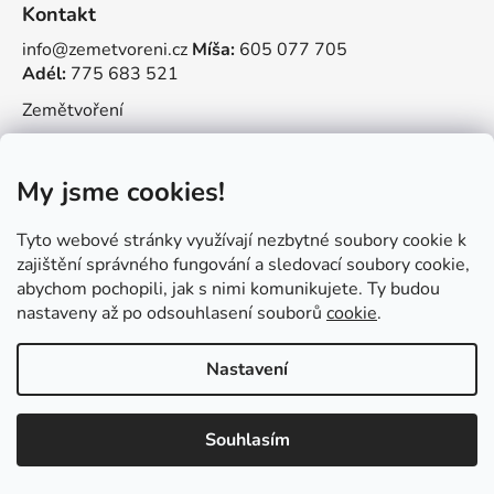
Kontakt
info@zemetvoreni.cz
Míša:
605 077 705
Adél:
775 683 521
Zemětvoření
My jsme cookies!
Vytvořil Shoptet
Tyto webové stránky využívají nezbytné soubory cookie k
Copyright 2026
Tvořit je radost
. Všechna práva
zajištění správného fungování a sledovací soubory cookie,
vyhrazena.
abychom pochopili, jak s nimi komunikujete. Ty budou
nastaveny až po odsouhlasení souborů
cookie
.
Nastavení
Souhlasím