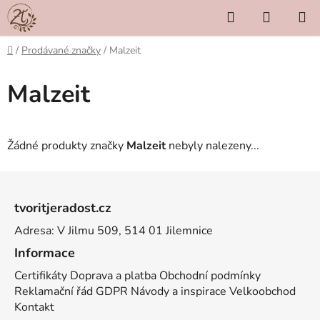
Přejít
Hledat
NÁKUP
na
KOŠÍK
obsah
Domů
/
Prodávané značky
/
Malzeit
Malzeit
Žádné produkty značky
Malzeit
nebyly nalezeny...
Z
á
tvoritjeradost.cz
p
Adresa: V Jilmu 509, 514 01 Jilemnice
a
t
Informace
í
Certifikáty
Doprava a platba
Obchodní podmínky
Reklamační řád
GDPR
Návody a inspirace
Velkoobchod
Kontakt