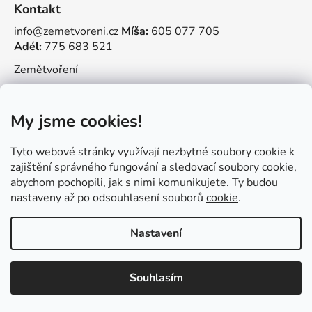
Kontakt
info@zemetvoreni.cz
Míša:
605 077 705
Adél:
775 683 521
Zemětvoření
My jsme cookies!
Vytvořil Shoptet
Tyto webové stránky využívají nezbytné soubory cookie k
Copyright 2026
Tvořit je radost
. Všechna práva
zajištění správného fungování a sledovací soubory cookie,
vyhrazena.
abychom pochopili, jak s nimi komunikujete. Ty budou
nastaveny až po odsouhlasení souborů
cookie
.
Nastavení
Souhlasím