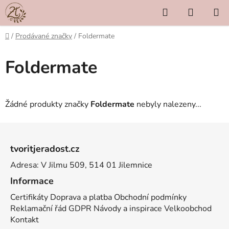
Přejít
Hledat
NÁKUP
na
KOŠÍK
obsah
Domů
/
Prodávané značky
/
Foldermate
Foldermate
Žádné produkty značky
Foldermate
nebyly nalezeny...
Z
á
tvoritjeradost.cz
p
Adresa: V Jilmu 509, 514 01 Jilemnice
a
t
Informace
í
Certifikáty
Doprava a platba
Obchodní podmínky
Reklamační řád
GDPR
Návody a inspirace
Velkoobchod
Kontakt