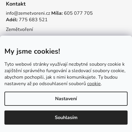
Kontakt
info@zemetvoreni.cz
Míša:
605 077 705
Adél:
775 683 521
Zemětvoření
My jsme cookies!
Vytvořil Shoptet
Tyto webové stránky využívají nezbytné soubory cookie k
Copyright 2026
Tvořit je radost
. Všechna práva
zajištění správného fungování a sledovací soubory cookie,
vyhrazena.
abychom pochopili, jak s nimi komunikujete. Ty budou
nastaveny až po odsouhlasení souborů
cookie
.
Nastavení
Souhlasím