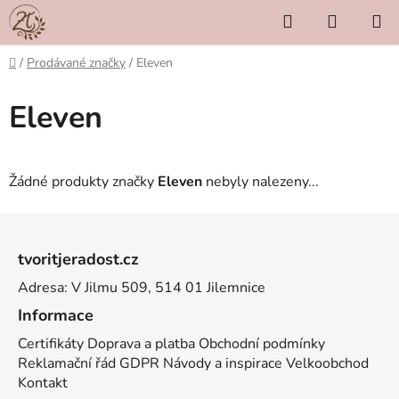
Přejít
Hledat
NÁKUP
na
KOŠÍK
obsah
Domů
/
Prodávané značky
/
Eleven
Eleven
Žádné produkty značky
Eleven
nebyly nalezeny...
Z
á
tvoritjeradost.cz
p
Adresa: V Jilmu 509, 514 01 Jilemnice
a
t
Informace
í
Certifikáty
Doprava a platba
Obchodní podmínky
Reklamační řád
GDPR
Návody a inspirace
Velkoobchod
Kontakt