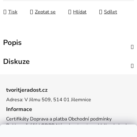
Tisk
Zeptat se
Hlídat
Sdílet
Popis
Diskuze
Z
á
tvoritjeradost.cz
p
Adresa: V Jilmu 509, 514 01 Jilemnice
a
t
Informace
í
Certifikáty
Doprava a platba
Obchodní podmínky
Reklamační řád
GDPR
Návody a inspirace
Velkoobchod
Kontakt