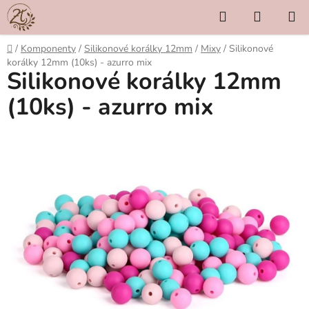
Přejít
Hledat
NÁKUP
na
KOŠÍK
obsah
Domů
/
Komponenty
/
Silikonové korálky 12mm
/
Mixy
/
Silikonové
korálky 12mm (10ks) - azurro mix
Silikonové korálky 12mm
(10ks) - azurro mix