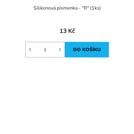
Silikonová písmenka - "R" (1ks)
13 Kč
DO KOŠÍKU