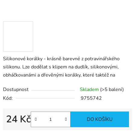
Silikonové korálky - krásně barevné z potravinářského
silikonu. Lze dodělat s klipem na dudlík, silikonovými,
obháčkovanámi a dřevěnými korálky, které taktéž na
Dostupnost
Skladem
(>5 balení)
Kód:
9755742
24 Kč
DO KOŠÍKU
Měrná cena: