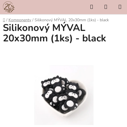
Přejít
Hledat
NÁKUP
na
KOŠÍK
obsah
Domů
/
Komponenty
/
Silikonový MÝVAL 20x30mm (1ks) - black
Silikonový MÝVAL
20x30mm (1ks) - black