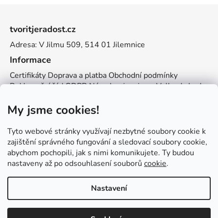
Z
á
tvoritjeradost.cz
p
Adresa: V Jilmu 509, 514 01 Jilemnice
a
t
Informace
í
Certifikáty
Doprava a platba
Obchodní podmínky
Reklamační řád
GDPR
Návody a inspirace
Velkoobchod
Kontakt
My jsme cookies!
Kontakt
info@zemetvoreni.cz
Míša:
605 077 705
Tyto webové stránky využívají nezbytné soubory cookie k
Adél:
775 683 521
zajištění správného fungování a sledovací soubory cookie,
abychom pochopili, jak s nimi komunikujete. Ty budou
Zemětvoření
nastaveny až po odsouhlasení souborů
cookie
.
Nastavení
Vytvořil Shoptet