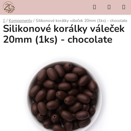
Přejít
Hledat
NÁKUP
na
KOŠÍK
obsah
Domů
/
Komponenty
/
Silikonové korálky váleček 20mm (1ks) - chocolate
Silikonové korálky váleček
20mm (1ks) - chocolate