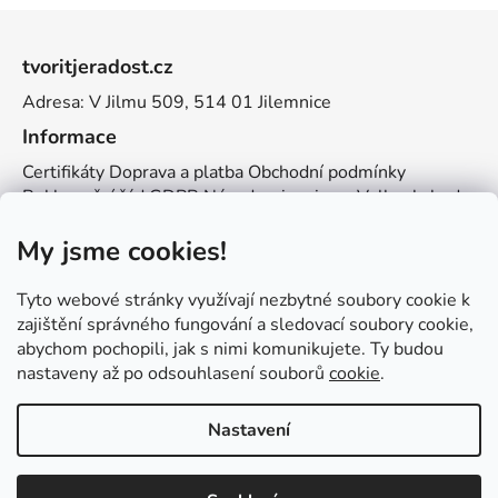
Z
á
tvoritjeradost.cz
p
Adresa: V Jilmu 509, 514 01 Jilemnice
a
t
Informace
í
Certifikáty
Doprava a platba
Obchodní podmínky
Reklamační řád
GDPR
Návody a inspirace
Velkoobchod
Kontakt
My jsme cookies!
Kontakt
info@zemetvoreni.cz
Míša:
605 077 705
Tyto webové stránky využívají nezbytné soubory cookie k
Adél:
775 683 521
zajištění správného fungování a sledovací soubory cookie,
abychom pochopili, jak s nimi komunikujete. Ty budou
Zemětvoření
nastaveny až po odsouhlasení souborů
cookie
.
Nastavení
Vytvořil Shoptet