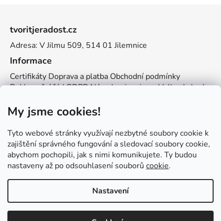
Z
á
tvoritjeradost.cz
p
Adresa: V Jilmu 509, 514 01 Jilemnice
a
t
Informace
í
Certifikáty
Doprava a platba
Obchodní podmínky
Reklamační řád
GDPR
Návody a inspirace
Velkoobchod
Kontakt
My jsme cookies!
Kontakt
info@zemetvoreni.cz
Míša:
605 077 705
Tyto webové stránky využívají nezbytné soubory cookie k
Adél:
775 683 521
zajištění správného fungování a sledovací soubory cookie,
abychom pochopili, jak s nimi komunikujete. Ty budou
Zemětvoření
nastaveny až po odsouhlasení souborů
cookie
.
Nastavení
Vytvořil Shoptet