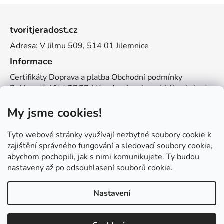
Z
á
tvoritjeradost.cz
p
Adresa: V Jilmu 509, 514 01 Jilemnice
a
t
Informace
í
Certifikáty
Doprava a platba
Obchodní podmínky
Reklamační řád
GDPR
Návody a inspirace
Velkoobchod
Kontakt
My jsme cookies!
Kontakt
info@zemetvoreni.cz
Míša:
605 077 705
Tyto webové stránky využívají nezbytné soubory cookie k
Adél:
775 683 521
zajištění správného fungování a sledovací soubory cookie,
abychom pochopili, jak s nimi komunikujete. Ty budou
Zemětvoření
nastaveny až po odsouhlasení souborů
cookie
.
Nastavení
Vytvořil Shoptet