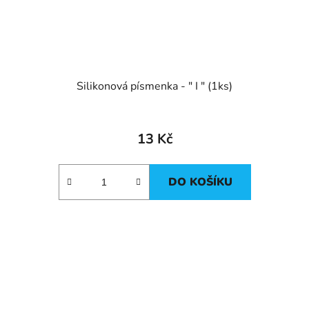
Silikonová písmenka - " I " (1ks)
13 Kč
DO KOŠÍKU