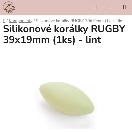
Přejít
Hledat
NÁKUP
na
KOŠÍK
obsah
Domů
/
Komponenty
/
Silikonové korálky RUGBY 39x19mm (1ks) - lint
Silikonové korálky RUGBY
39x19mm (1ks) - lint