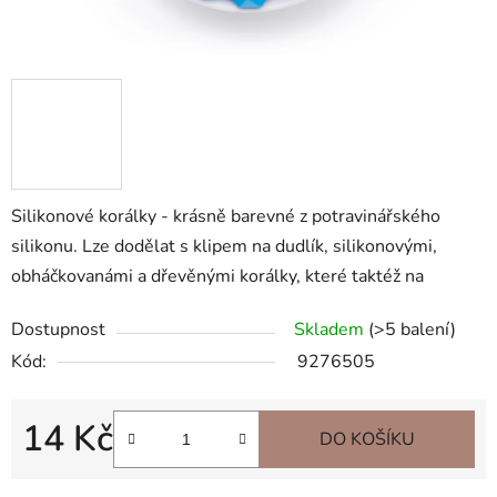
Silikonové korálky - krásně barevné z potravinářského
silikonu. Lze dodělat s klipem na dudlík, silikonovými,
obháčkovanámi a dřevěnými korálky, které taktéž na
Dostupnost
Skladem
(>5 balení)
Kód:
9276505
14 Kč
DO KOŠÍKU
Měrná cena: