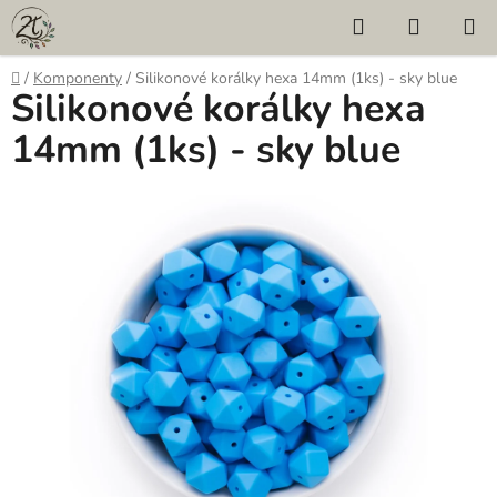
Přejít
Hledat
NÁKUP
na
KOŠÍK
obsah
Domů
/
Komponenty
/
Silikonové korálky hexa 14mm (1ks) - sky blue
Silikonové korálky hexa
14mm (1ks) - sky blue