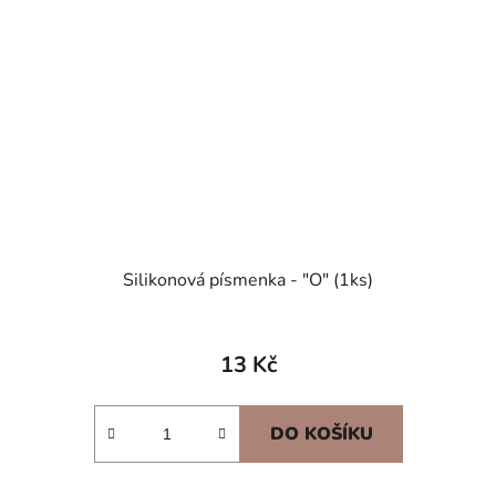
Silikonová písmenka - "O" (1ks)
13 Kč
DO KOŠÍKU