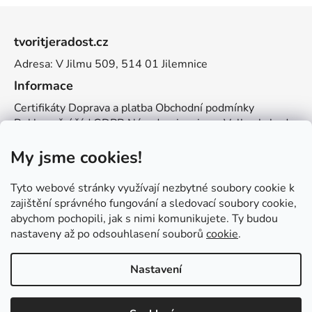
Z
á
tvoritjeradost.cz
p
Adresa: V Jilmu 509, 514 01 Jilemnice
a
t
Informace
í
Certifikáty
Doprava a platba
Obchodní podmínky
Reklamační řád
GDPR
Návody a inspirace
Velkoobchod
Kontakt
My jsme cookies!
Kontakt
info@zemetvoreni.cz
Míša:
605 077 705
Tyto webové stránky využívají nezbytné soubory cookie k
Adél:
775 683 521
zajištění správného fungování a sledovací soubory cookie,
abychom pochopili, jak s nimi komunikujete. Ty budou
Zemětvoření
nastaveny až po odsouhlasení souborů
cookie
.
Nastavení
Vytvořil Shoptet