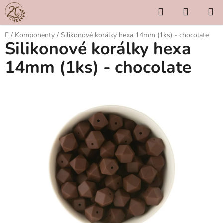
Přejít
Hledat
NÁKUP
na
KOŠÍK
obsah
Domů
/
Komponenty
/
Silikonové korálky hexa 14mm (1ks) - chocolate
Silikonové korálky hexa
14mm (1ks) - chocolate