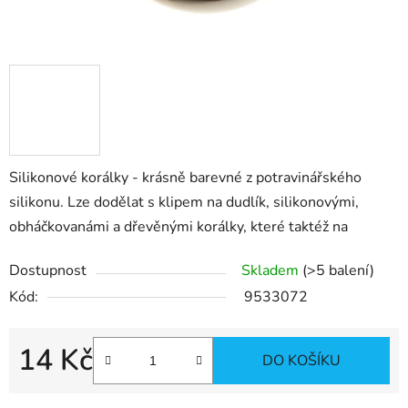
Silikonové korálky - krásně barevné z potravinářského
silikonu. Lze dodělat s klipem na dudlík, silikonovými,
obháčkovanámi a dřevěnými korálky, které taktéž na
Dostupnost
Skladem
(>5 balení)
Kód:
9533072
14 Kč
DO KOŠÍKU
Měrná cena: