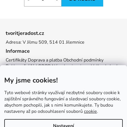
Z
á
tvoritjeradost.cz
p
Adresa: V Jilmu 509, 514 01 Jilemnice
a
t
Informace
í
Certifikáty
Doprava a platba
Obchodní podmínky
Reklamační řád
GDPR
Návody a inspirace
Velkoobchod
Kontakt
My jsme cookies!
Kontakt
info@zemetvoreni.cz
Míša:
605 077 705
Tyto webové stránky využívají nezbytné soubory cookie k
Adél:
775 683 521
zajištění správného fungování a sledovací soubory cookie,
abychom pochopili, jak s nimi komunikujete. Ty budou
Zemětvoření
nastaveny až po odsouhlasení souborů
cookie
.
Nastavení