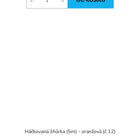
DO KOŠÍKU
Háčkovaná šňůrka (5m) - oranžová (č.12)