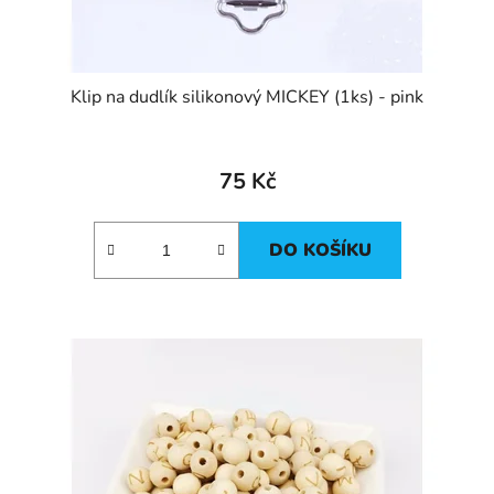
Klip na dudlík silikonový MICKEY (1ks) - pink
75 Kč
DO KOŠÍKU