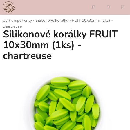
Přejít
Hledat
NÁKUP
na
KOŠÍK
obsah
Domů
/
Komponenty
/
Silikonové korálky FRUIT 10x30mm (1ks) -
chartreuse
Silikonové korálky FRUIT
10x30mm (1ks) -
chartreuse