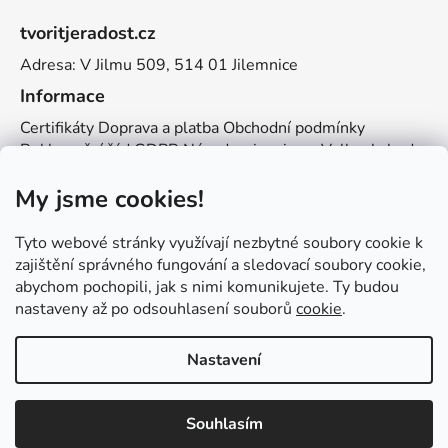
á
tvoritjeradost.cz
p
Adresa: V Jilmu 509, 514 01 Jilemnice
a
t
Informace
í
Certifikáty
Doprava a platba
Obchodní podmínky
Reklamační řád
GDPR
Návody a inspirace
Velkoobchod
Kontakt
My jsme cookies!
Kontakt
info@zemetvoreni.cz
Míša:
605 077 705
Tyto webové stránky využívají nezbytné soubory cookie k
Adél:
775 683 521
zajištění správného fungování a sledovací soubory cookie,
abychom pochopili, jak s nimi komunikujete. Ty budou
Zemětvoření
nastaveny až po odsouhlasení souborů
cookie
.
Nastavení
Vytvořil Shoptet
Souhlasím
Copyright 2026
Tvořit je radost
. Všechna práva