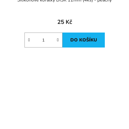
Silikonové korálky DISK 12mm (4ks) - peachy
25 Kč
DO KOŠÍKU