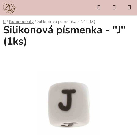
Přejít
Hledat
NÁKUP
na
KOŠÍK
obsah
Domů
/
Komponenty
/
Silikonová písmenka - "J" (1ks)
Silikonová písmenka - "J"
(1ks)