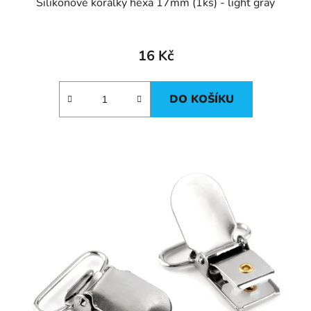
Silikonové korálky hexa 17mm (1ks) - light gray
16 Kč
DO KOŠÍKU