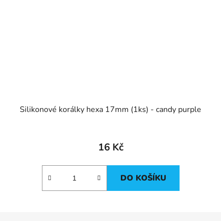
Silikonové korálky hexa 17mm (1ks) - candy purple
16 Kč
DO KOŠÍKU
Z