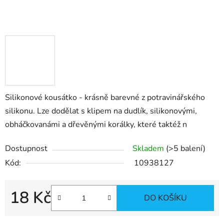
Silikonové kousátko - krásně barevné z potravinářského
silikonu. Lze dodělat s klipem na dudlík, silikonovými,
obháčkovanámi a dřevěnými korálky, které taktéž n
Dostupnost
Skladem
(>5 balení)
Kód:
10938127
18 Kč
DO KOŠÍKU
Měrná cena: