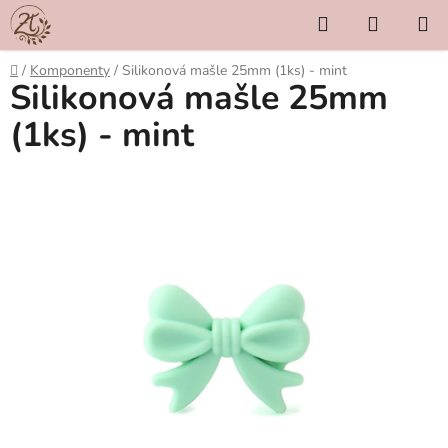
Přejít
Hledat
NÁKUP
na
KOŠÍK
obsah
Domů
/
Komponenty
/
Silikonová mašle 25mm (1ks) - mint
Silikonová mašle 25mm
(1ks) - mint