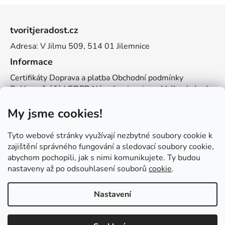
Z
á
tvoritjeradost.cz
p
Adresa: V Jilmu 509, 514 01 Jilemnice
a
t
Informace
í
Certifikáty
Doprava a platba
Obchodní podmínky
Reklamační řád
GDPR
Návody a inspirace
Velkoobchod
Kontakt
My jsme cookies!
Kontakt
info@zemetvoreni.cz
Míša:
605 077 705
Tyto webové stránky využívají nezbytné soubory cookie k
Adél:
775 683 521
zajištění správného fungování a sledovací soubory cookie,
abychom pochopili, jak s nimi komunikujete. Ty budou
Zemětvoření
nastaveny až po odsouhlasení souborů
cookie
.
Nastavení
Vytvořil Shoptet