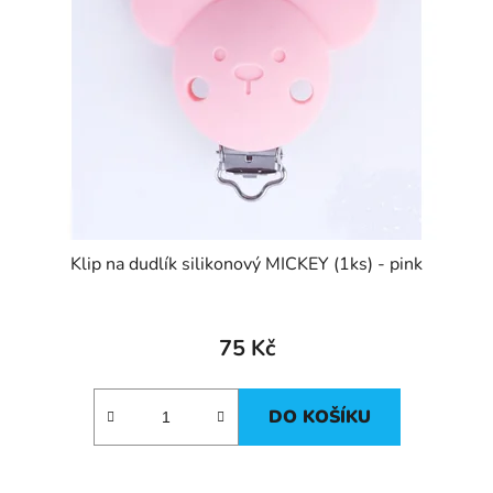
Klip na dudlík silikonový MICKEY (1ks) - pink
75 Kč
DO KOŠÍKU