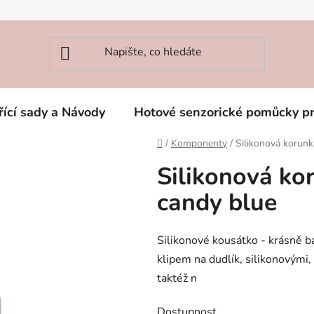
řící sady a Návody
Hotové senzorické pomůcky p
Domů
/
Komponenty
/
Silikonová korun
Silikonová ko
candy blue
Silikonové kousátko - krásně b
klipem na dudlík, silikonovými
taktéž n
Dostupnost