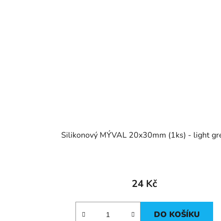
Silikonový MÝVAL 20x30mm (1ks) - light gr
24 Kč
DO KOŠÍKU