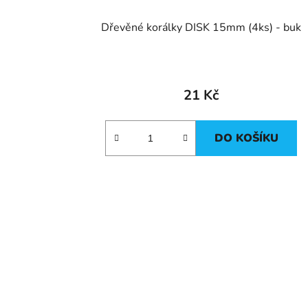
Dřevěné korálky DISK 15mm (4ks) - buk
21 Kč
DO KOŠÍKU