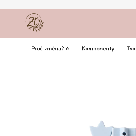
Přejít
na
obsah
Proč změna? ⭐
Komponenty
Tvo