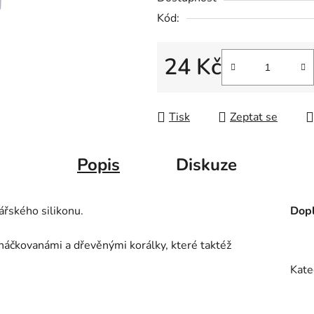
Kód:
24 Kč
Měrná cena:
Tisk
Zeptat se
Popis
Diskuze
ářského silikonu.
Dopl
bháčkovanámi a dřevěnými korálky, které taktéž
Kate