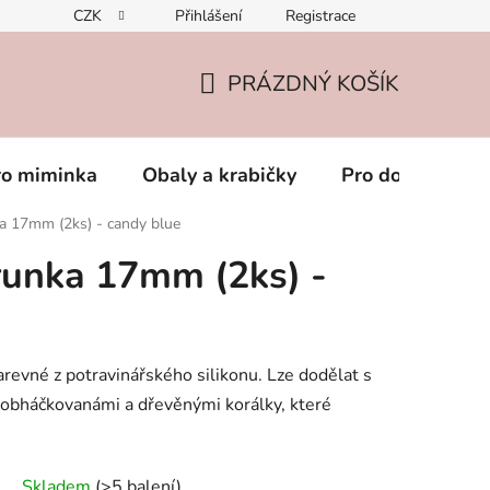
CZK
Přihlášení
Registrace
PRÁZDNÝ KOŠÍK
NÁKUPNÍ
KOŠÍK
ro miminka
Obaly a krabičky
Pro dospěláky
ka 17mm (2ks) - candy blue
runka 17mm (2ks) -
arevné z potravinářského silikonu. Lze dodělat s
, obháčkovanámi a dřevěnými korálky, které
Skladem
(>5 balení)