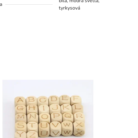
bílá, modrá světlá,
a
tyrkysová