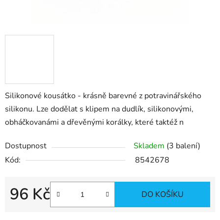
Silikonové kousátko - krásně barevné z potravinářského
silikonu. Lze dodělat s klipem na dudlík, silikonovými,
obháčkovanámi a dřevěnými korálky, které taktéž n
Dostupnost
Skladem
(3 balení)
Kód:
8542678
96 Kč
DO KOŠÍKU
Měrná cena: