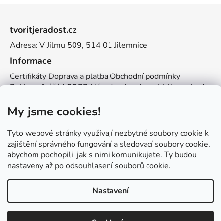
Z
á
tvoritjeradost.cz
p
Adresa: V Jilmu 509, 514 01 Jilemnice
a
t
Informace
í
Certifikáty
Doprava a platba
Obchodní podmínky
Reklamační řád
GDPR
Návody a inspirace
Velkoobchod
Kontakt
My jsme cookies!
Kontakt
info@zemetvoreni.cz
Míša:
605 077 705
Tyto webové stránky využívají nezbytné soubory cookie k
Adél:
775 683 521
zajištění správného fungování a sledovací soubory cookie,
abychom pochopili, jak s nimi komunikujete. Ty budou
Zemětvoření
nastaveny až po odsouhlasení souborů
cookie
.
Nastavení
Vytvořil Shoptet