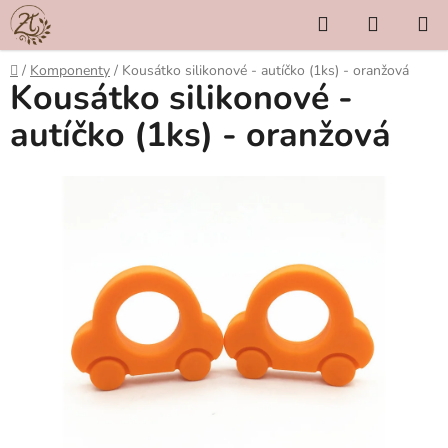
Přejít
Hledat
NÁKUP
na
KOŠÍK
obsah
Domů
/
Komponenty
/
Kousátko silikonové - autíčko (1ks) - oranžová
Kousátko silikonové -
autíčko (1ks) - oranžová