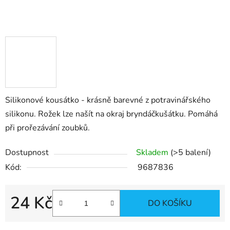
Silikonové kousátko - krásně barevné z potravinářského
silikonu. Rožek lze našít na okraj bryndáčkušátku. Pomáhá
při prořezávání zoubků.
Dostupnost
Skladem
(>5 balení)
Kód:
9687836
24 Kč
DO KOŠÍKU
Měrná cena: