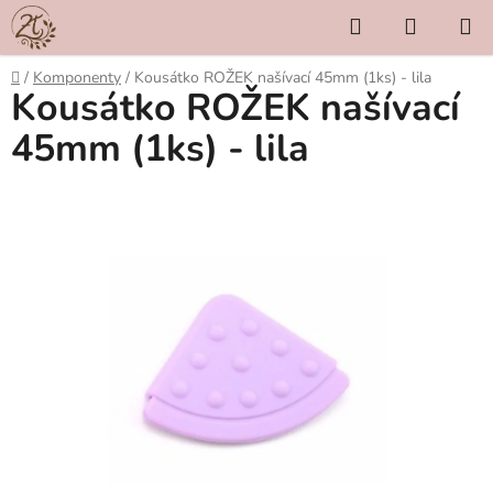
Přejít
Hledat
NÁKUP
na
KOŠÍK
obsah
Domů
/
Komponenty
/
Kousátko ROŽEK našívací 45mm (1ks) - lila
Kousátko ROŽEK našívací
45mm (1ks) - lila