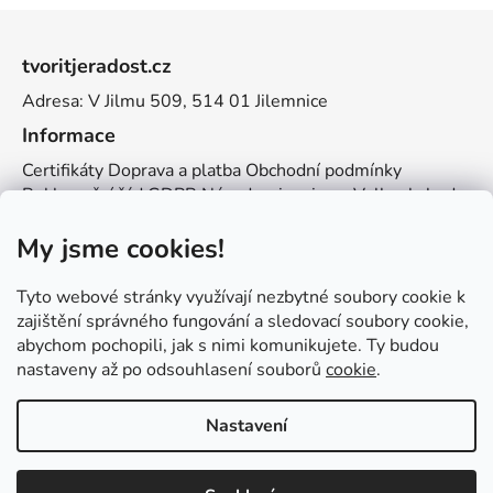
Z
á
tvoritjeradost.cz
p
Adresa: V Jilmu 509, 514 01 Jilemnice
a
t
Informace
í
Certifikáty
Doprava a platba
Obchodní podmínky
Reklamační řád
GDPR
Návody a inspirace
Velkoobchod
Kontakt
My jsme cookies!
Kontakt
info@zemetvoreni.cz
Míša:
605 077 705
Tyto webové stránky využívají nezbytné soubory cookie k
Adél:
775 683 521
zajištění správného fungování a sledovací soubory cookie,
abychom pochopili, jak s nimi komunikujete. Ty budou
Zemětvoření
nastaveny až po odsouhlasení souborů
cookie
.
Nastavení
Vytvořil Shoptet