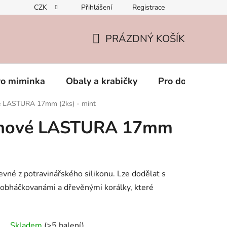
CZK
Přihlášení
Registrace
PRÁZDNÝ KOŠÍK
NÁKUPNÍ
KOŠÍK
ro miminka
Obaly a krabičky
Pro dospěláky
vé LASTURA 17mm (2ks) - mint
konové LASTURA 17mm
evné z potravinářského silikonu. Lze dodělat s
, obháčkovanámi a dřevěnými korálky, které
Skladem
(>5 balení)