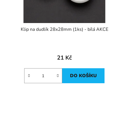
Klip na dudlík 28x28mm (1ks) - bílá AKCE
21 Kč
DO KOŠÍKU