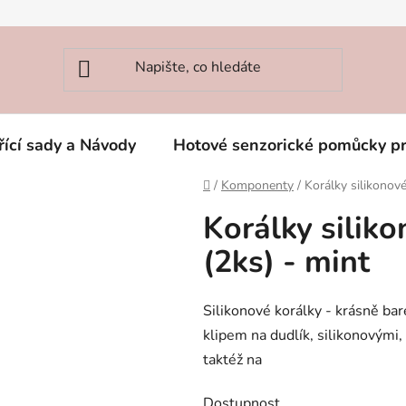
řící sady a Návody
Hotové senzorické pomůcky p
Domů
/
Komponenty
/
Korálky silikono
Korálky sili
(2ks) - mint
Silikonové korálky - krásně bar
klipem na dudlík, silikonovými
taktéž na
Dostupnost