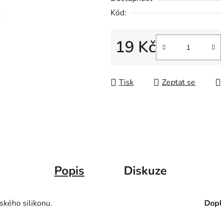
Kód:
19 Kč
Měrná cena:
Tisk
Zeptat se
Popis
Diskuze
ského silikonu.
Dopl