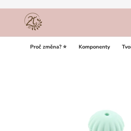
Přejít
na
obsah
Proč změna? ⭐
Komponenty
Tvo