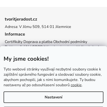
Z
á
tvoritjeradost.cz
p
Adresa: V Jilmu 509, 514 01 Jilemnice
a
t
Informace
í
Certifikáty
Doprava a platba
Obchodní podmínky
Reklamační řád
GDPR
Návody a inspirace
Velkoobchod
Kontakt
My jsme cookies!
Kontakt
info@zemetvoreni.cz
Míša:
605 077 705
Tyto webové stránky využívají nezbytné soubory cookie k
Adél:
775 683 521
zajištění správného fungování a sledovací soubory cookie,
abychom pochopili, jak s nimi komunikujete. Ty budou
Zemětvoření
nastaveny až po odsouhlasení souborů
cookie
.
Nastavení