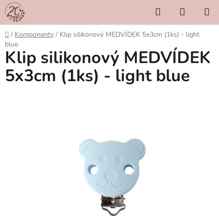
Přejít
Hledat
NÁKUP
na
KOŠÍK
obsah
Domů
/
Komponenty
/
Klip silikonový MEDVÍDEK 5x3cm (1ks) - light
blue
Klip silikonový MEDVÍDEK
5x3cm (1ks) - light blue