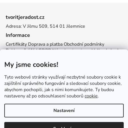
Z
á
tvoritjeradost.cz
p
Adresa: V Jilmu 509, 514 01 Jilemnice
a
t
Informace
í
Certifikáty
Doprava a platba
Obchodní podmínky
Reklamační řád
GDPR
Návody a inspirace
Velkoobchod
Kontakt
My jsme cookies!
Kontakt
info@zemetvoreni.cz
Míša:
605 077 705
Tyto webové stránky využívají nezbytné soubory cookie k
Adél:
775 683 521
zajištění správného fungování a sledovací soubory cookie,
abychom pochopili, jak s nimi komunikujete. Ty budou
Zemětvoření
nastaveny až po odsouhlasení souborů
cookie
.
Nastavení
Vytvořil Shoptet