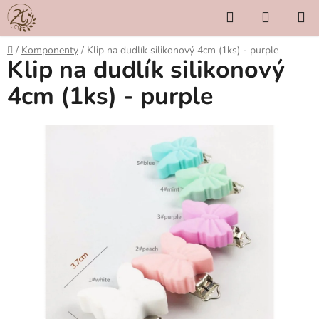
Přejít
Hledat
NÁKUP
na
KOŠÍK
obsah
Domů
/
Komponenty
/
Klip na dudlík silikonový 4cm (1ks) - purple
Klip na dudlík silikonový
4cm (1ks) - purple