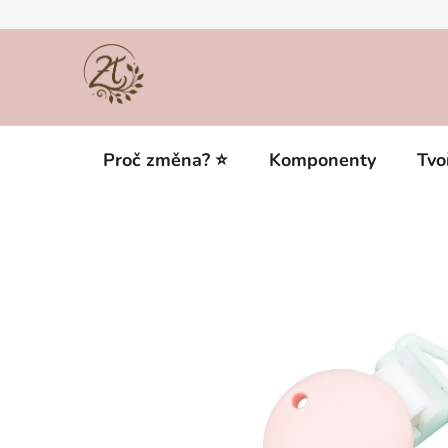
Přejít
na
obsah
Proč změna? ⭐
Komponenty
Tvo