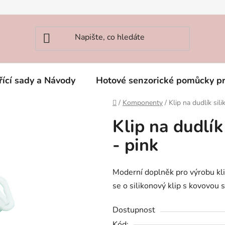
řící sady a Návody
Hotové senzorické pomůcky p
Domů
/
Komponenty
/
Klip na dudlík sil
Klip na dudlík
- pink
Moderní doplněk pro výrobu kli
se o silikonový klip s kovovou 
Dostupnost
Kód: