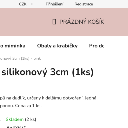
CZK
Přihlášení
Registrace
PRÁZDNÝ KOŠÍK
NÁKUPNÍ
KOŠÍK
ro miminka
Obaly a krabičky
Pro dospěláky
ikonový 3cm (1ks) - pink
 silikonový 3cm (1ks)
pů na dudlík, určený k dalšímu dotvoření. Jedná
sponou. Cena za 1 ks.
Skladem
(2 ks)
8543670