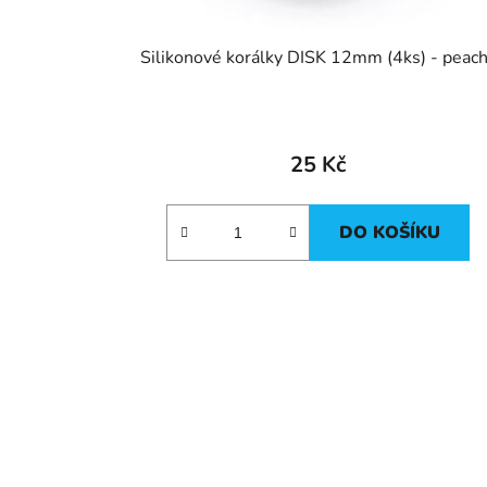
Silikonové korálky DISK 12mm (4ks) - peac
25 Kč
DO KOŠÍKU