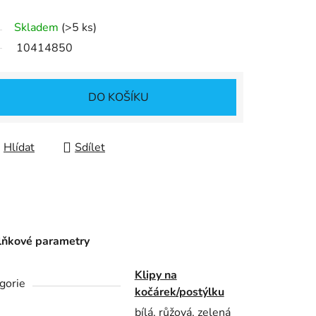
Skladem
(>5 ks)
10414850
DO KOŠÍKU
Hlídat
Sdílet
ňkové parametry
Klipy na
gorie
kočárek/postýlku
bílá, růžová, zelená