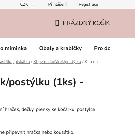
CZK
Přihlášení
Registrace
PRÁZDNÝ KOŠÍK
NÁKUPNÍ
KOŠÍK
ro miminka
Obaly a krabičky
Pro dospěláky
astítka, pískátka
/
Klipy na kočárek/postýlku
/
Klip na
k/postýlku (1ks) -
í hraček, dečky, plenky ke kočárku, postýlce
sně připevnit hračka nebo kousátko.