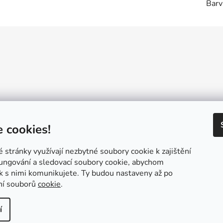
Barv
Reklamační řád
GDPR
Návody a inspirace
Velkoobchod
Konta
 cookies!
stránky využívají nezbytné soubory cookie k zajištění
ungování a sledovací soubory cookie, abychom
ak s nimi komunikujete. Ty budou nastaveny až po
ní souborů
cookie
.
í
 vyhrazena.