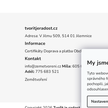
Z
á
tvoritjeradost.cz
p
Adresa: V Jilmu 509, 514 01 Jilemnice
a
Informace
t
í
Certifikáty
Doprava a platba
Obchodní podmínky
Kontakt
My jsme
info@zemetvoreni.cz
Míša:
605 077 705
Adél:
775 683 521
Tyto webové 
správného f
Zemětvoření
pochopili, j
odsouhlase
Nastaven
Copyright 2026
Tvořit je radost
. Všechna práva