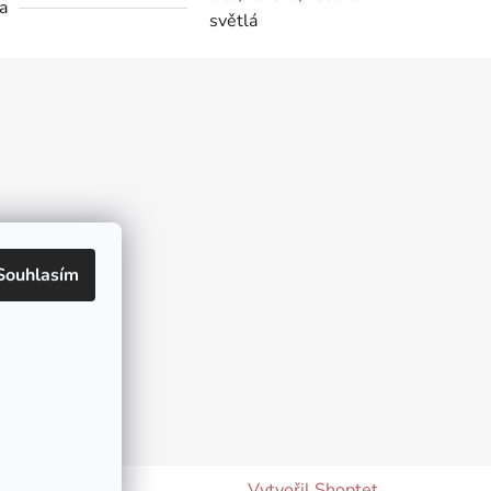
a
světlá
kt
Souhlasím
Vytvořil Shoptet