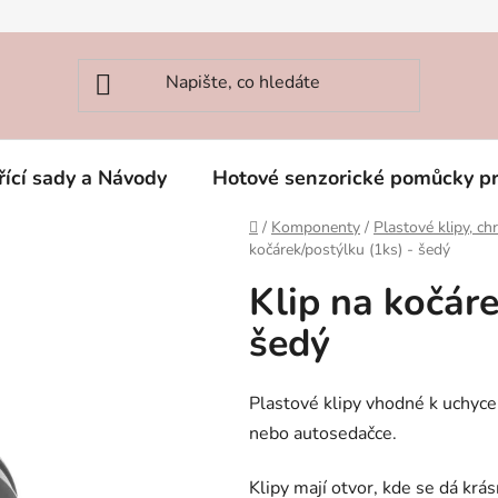
řící sady a Návody
Hotové senzorické pomůcky p
Domů
/
Komponenty
/
Plastové klipy, chr
kočárek/postýlku (1ks) - šedý
Klip na kočáre
šedý
Plastové klipy vhodné k uchycen
nebo autosedačce.
Klipy mají otvor, kde se dá krá