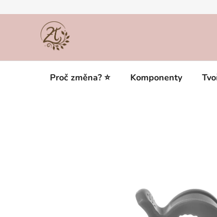
Přejít
na
obsah
Proč změna? ⭐
Komponenty
Tvo