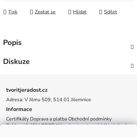
Tisk
Zeptat se
Hlídat
Sdílet
Popis
Diskuze
Z
á
tvoritjeradost.cz
p
Adresa: V Jilmu 509, 514 01 Jilemnice
a
t
Informace
í
Certifikáty
Doprava a platba
Obchodní podmínky
Reklamační řád
GDPR
Návody a inspirace
Velkoobchod
Kontakt