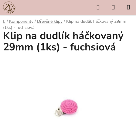
Přejít
Hledat
NÁKUP
na
KOŠÍK
obsah
Domů
/
Komponenty
/
Dřevěné klipy
/
Klip na dudlík háčkovaný 29mm
(1ks) - fuchsiová
Klip na dudlík háčkovaný
29mm (1ks) - fuchsiová