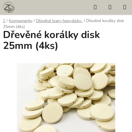
Přejít
Hledat
NÁKUP
na
KOŠÍK
obsah
Domů
/
Komponenty
/
Dřevěné tvary hexy,disky..
/
Dřevěné korálky disk
25mm (4ks)
Dřevěné korálky disk
25mm (4ks)