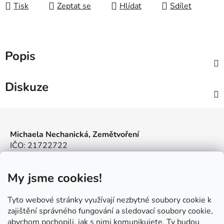
Tisk
Zeptat se
Hlídat
Sdílet
Popis
Diskuze
Z
á
Michaela Nechanická, Zemětvoření
p
IČO: 21722722
a
info@zemetvoreni.cz
t
Míša:
605 077 705
My jsme cookies!
í
Adél:
775 683 521
Kde nás najdete
Tyto webové stránky využívají nezbytné soubory cookie k
Jilemnice – V Jilmu 509
zajištění správného fungování a sledovací soubory cookie,
Út–Čt: 8:00–15:00 / St do 18:00
abychom pochopili, jak s nimi komunikujete. Ty budou