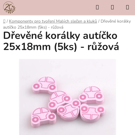
Přejít
Hledat
NÁKUP
na
KOŠÍK
obsah
Domů
/
Komponenty pro tvoření Malých slečen a kluků
/
Dřevěné korálky
autíčko 25x18mm (5ks) - růžová
Dřevěné korálky autíčko
25x18mm (5ks) - růžová