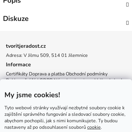
Popis
Diskuze
Z
á
tvoritjeradost.cz
p
Adresa: V Jilmu 509, 514 01 Jilemnice
a
t
Informace
í
Certifikáty
Doprava a platba
Obchodní podmínky
Reklamační řád
GDPR
Návody a inspirace
Velkoobchod
Kontakt
My jsme cookies!
Kontakt
info@zemetvoreni.cz
Míša:
605 077 705
Tyto webové stránky využívají nezbytné soubory cookie k
Adél:
775 683 521
zajištění správného fungování a sledovací soubory cookie,
abychom pochopili, jak s nimi komunikujete. Ty budou
Zemětvoření
nastaveny až po odsouhlasení souborů
cookie
.