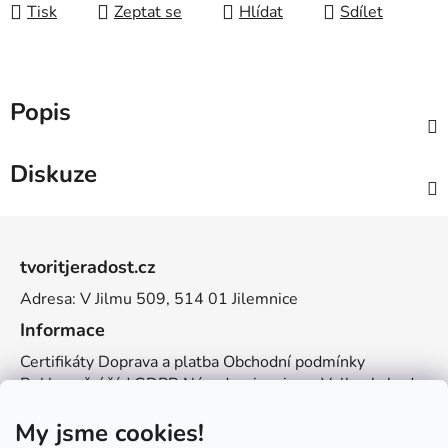
Tisk
Zeptat se
Hlídat
Sdílet
Popis
Diskuze
Z
á
tvoritjeradost.cz
p
Adresa: V Jilmu 509, 514 01 Jilemnice
a
t
Informace
í
Certifikáty
Doprava a platba
Obchodní podmínky
Reklamační řád
GDPR
Návody a inspirace
Velkoobchod
Kontakt
My jsme cookies!
Kontakt