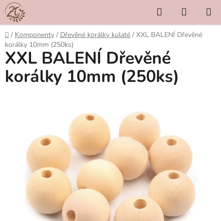
Přejít
Hledat
NÁKUP
na
KOŠÍK
obsah
Domů
/
Komponenty
/
Dřevěné korálky kulaté
/
XXL BALENÍ Dřevěné
korálky 10mm (250ks)
XXL BALENÍ Dřevěné
korálky 10mm (250ks)