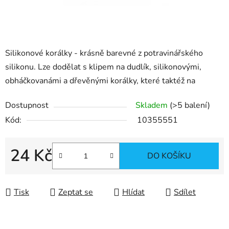
Silikonové korálky - krásně barevné z potravinářského
silikonu. Lze dodělat s klipem na dudlík, silikonovými,
obháčkovanámi a dřevěnými korálky, které taktéž na
Dostupnost
Skladem
(>5 balení)
Kód:
10355551
24 Kč
DO KOŠÍKU
Měrná cena:
Tisk
Zeptat se
Hlídat
Sdílet