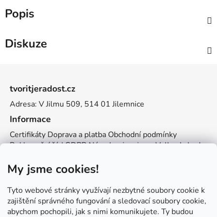
Popis
Diskuze
Z
á
tvoritjeradost.cz
p
Adresa: V Jilmu 509, 514 01 Jilemnice
a
t
Informace
í
Certifikáty
Doprava a platba
Obchodní podmínky
Reklamační řád
GDPR
Návody a inspirace
Velkoobchod
Kontakt
My jsme cookies!
Kontakt
info@zemetvoreni.cz
Míša:
605 077 705
Tyto webové stránky využívají nezbytné soubory cookie k
Adél:
775 683 521
zajištění správného fungování a sledovací soubory cookie,
abychom pochopili, jak s nimi komunikujete. Ty budou
Zemětvoření