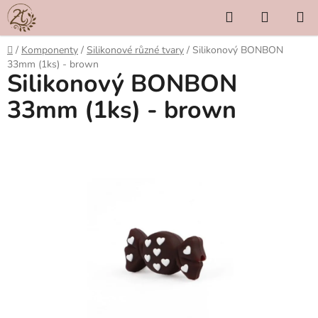
Přejít
Hledat
NÁKUP
na
KOŠÍK
obsah
Domů
/
Komponenty
/
Silikonové různé tvary
/
Silikonový BONBON
33mm (1ks) - brown
Silikonový BONBON
33mm (1ks) - brown