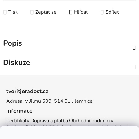
Tisk
Zeptat se
Hlídat
Sdílet
Popis
Diskuze
Z
á
tvoritjeradost.cz
p
Adresa: V Jilmu 509, 514 01 Jilemnice
a
t
Informace
í
Certifikáty
Doprava a platba
Obchodní podmínky
Reklamační řád
GDPR
Návody a inspirace
Velkoobchod
Kontakt