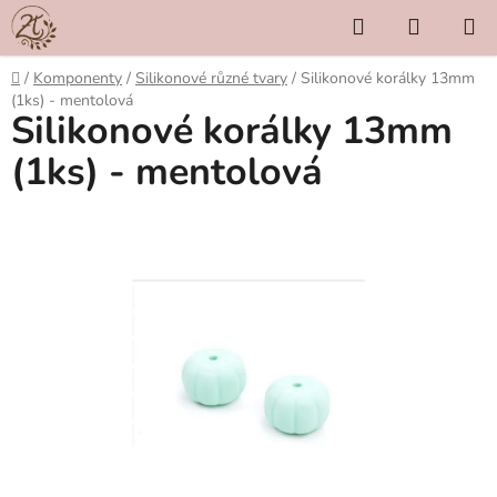
Přejít
Hledat
NÁKUP
na
KOŠÍK
obsah
Domů
/
Komponenty
/
Silikonové různé tvary
/
Silikonové korálky 13mm
(1ks) - mentolová
Silikonové korálky 13mm
(1ks) - mentolová