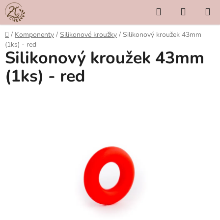
Přejít
Hledat
NÁKUP
na
KOŠÍK
obsah
Domů
/
Komponenty
/
Silikonové kroužky
/
Silikonový kroužek 43mm
(1ks) - red
Silikonový kroužek 43mm
(1ks) - red