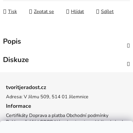
Tisk
Zeptat se
Hlídat
Sdílet
Popis
Diskuze
Z
á
tvoritjeradost.cz
p
Adresa: V Jilmu 509, 514 01 Jilemnice
a
t
Informace
í
Certifikáty
Doprava a platba
Obchodní podmínky
Reklamační řád
GDPR
Návody a inspirace
Velkoobchod
Kontakt