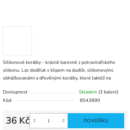
Silikonové korálky - krásně barevné z potravinářského
silikonu. Lze dodělat s klipem na dudlík, silikonovými,
obháčkovanámi a dřevěnými korálky, které taktéž na
Dostupnost
Skladem
(3 balení)
Kód:
8543890
36 Kč
DO KOŠÍKU
Měrná cena: