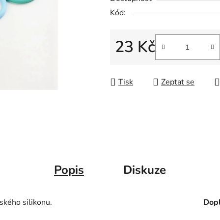
Kód:
23 Kč
Měrná cena:
Tisk
Zeptat se
Popis
Diskuze
ského silikonu.
Dopl