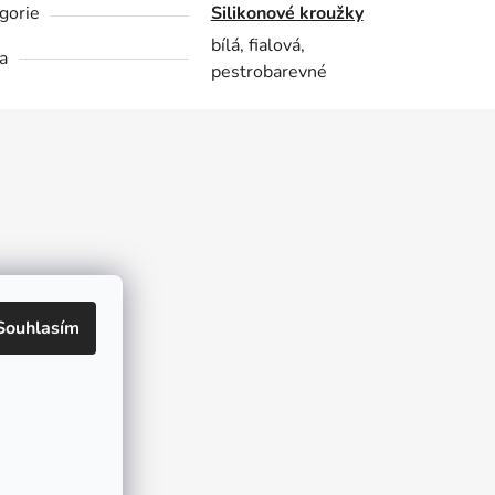
gorie
Silikonové kroužky
bílá, fialová,
a
pestrobarevné
kt
Souhlasím