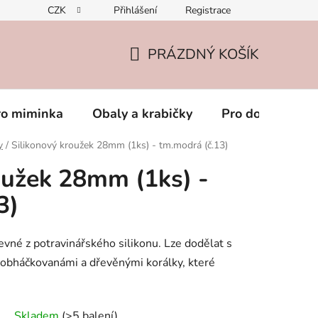
CZK
Přihlášení
Registrace
PRÁZDNÝ KOŠÍK
NÁKUPNÍ
KOŠÍK
ro miminka
Obaly a krabičky
Pro dospěláky
y
/
Silikonový kroužek 28mm (1ks) - tm.modrá (č.13)
oužek 28mm (1ks) -
3)
evné z potravinářského silikonu. Lze dodělat s
, obháčkovanámi a dřevěnými korálky, které
Skladem
(>5 balení)