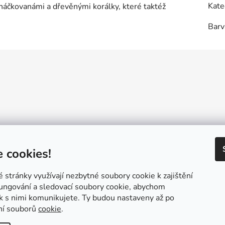
Kate
bháčkovanámi a dřevěnými korálky, které taktéž
Barv
Reklamační řád
GDPR
Návody a inspirace
Velkoobchod
Konta
 cookies!
stránky využívají nezbytné soubory cookie k zajištění
ungování a sledovací soubory cookie, abychom
ak s nimi komunikujete. Ty budou nastaveny až po
ní souborů
cookie
.