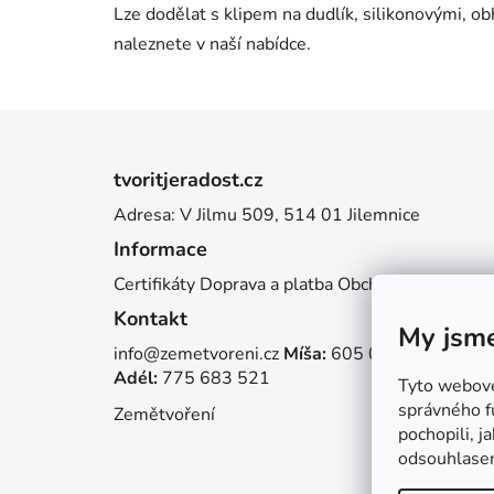
Lze dodělat s klipem na dudlík, silikonovými, o
naleznete v naší nabídce.
Z
á
tvoritjeradost.cz
p
Adresa: V Jilmu 509, 514 01 Jilemnice
a
Informace
t
í
Certifikáty
Doprava a platba
Obchodní podmínky
Kontakt
My jsme
info@zemetvoreni.cz
Míša:
605 077 705
Adél:
775 683 521
Tyto webové 
správného f
Zemětvoření
pochopili, j
odsouhlase