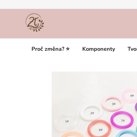
Přejít
na
obsah
Proč změna? ⭐
Komponenty
Tvo