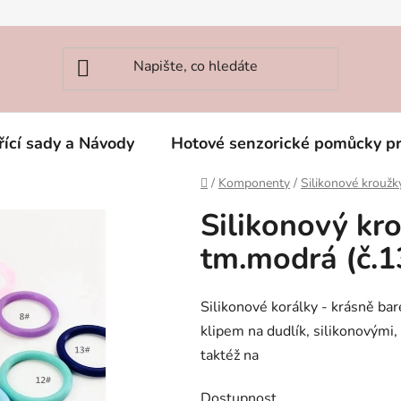
řící sady a Návody
Hotové senzorické pomůcky p
Domů
/
Komponenty
/
Silikonové kroužk
Silikonový kr
tm.modrá (č.1
Silikonové korálky - krásně bar
klipem na dudlík, silikonovými
taktéž na
Dostupnost